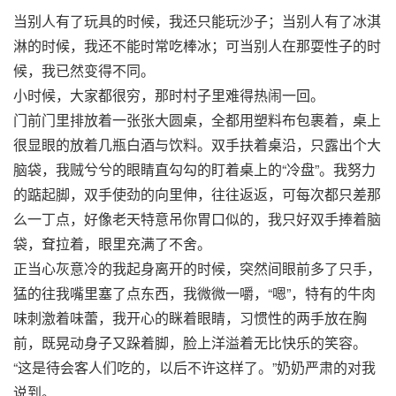
当别人有了玩具的时候，我还只能玩沙子；当别人有了冰淇
淋的时候，我还不能时常吃棒冰；可当别人在那耍性子的时
候，我已然变得不同。
小时候，大家都很穷，那时村子里难得热闹一回。
门前门里排放着一张张大圆桌，全都用塑料布包裹着，桌上
很显眼的放着几瓶白酒与饮料。双手扶着桌沿，只露出个大
脑袋，我贼兮兮的眼睛直勾勾的盯着桌上的“冷盘”。我努力
的踮起脚，双手使劲的向里伸，往往返返，可每次都只差那
么一丁点，好像老天特意吊你胃口似的，我只好双手捧着脑
袋，耷拉着，眼里充满了不舍。
正当心灰意冷的我起身离开的时候，突然间眼前多了只手，
猛的往我嘴里塞了点东西，我微微一嚼，“嗯”，特有的牛肉
味刺激着味蕾，我开心的眯着眼睛，习惯性的两手放在胸
前，既晃动身子又跺着脚，脸上洋溢着无比快乐的笑容。
“这是待会客人们吃的，以后不许这样了。”奶奶严肃的对我
说到。