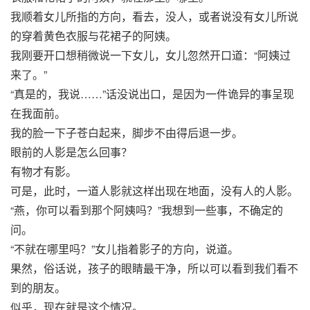
我顺着女儿所指的方向，看去，没人，或者说没有女儿所说
的穿着黄色衣服与花裙子的阿姨。
我刚要开口想稍微说一下女儿，女儿忽然开口道：“阿姨过
来了。”
“真是的，我说……”话没说出口，是因为一件诡异的事呈现
在我面前。
我的脸一下子苍白起来，脚步不由得后退一步。
眼前的人影是怎么回事？
有物才有影。
可是，此时，一道人影就这样出现在地面，没有人的人影。
“燕，你可以看到那个阿姨吗？”我想到一些事，不确定的
问。
“不就在哪里吗？”女儿指着影子的方向，说道。
果然，俗话说，孩子的眼睛最干净，所以可以看到我们看不
到的朋友。
似乎，现在就是这个情况。