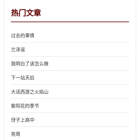
热门文章
过去的事情
兰泽谣
我明白了该怎么做
下一站天后
大话西游之火焰山
紫阳花的季节
伢子上高中
亮哥