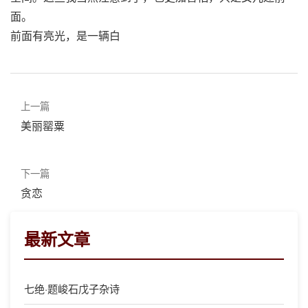
面。
前面有亮光，是一辆白
上一篇
美丽罂粟
下一篇
贪恋
最新文章
七绝·题峻石戊子杂诗