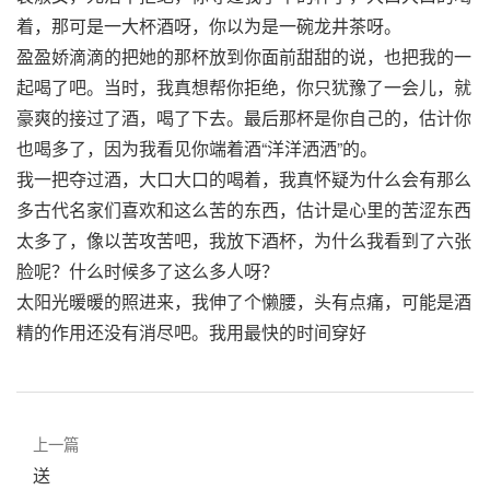
着，那可是一大杯酒呀，你以为是一碗龙井茶呀。
盈盈娇滴滴的把她的那杯放到你面前甜甜的说，也把我的一
起喝了吧。当时，我真想帮你拒绝，你只犹豫了一会儿，就
豪爽的接过了酒，喝了下去。最后那杯是你自己的，估计你
也喝多了，因为我看见你端着酒“洋洋洒洒”的。
我一把夺过酒，大口大口的喝着，我真怀疑为什么会有那么
多古代名家们喜欢和这么苦的东西，估计是心里的苦涩东西
太多了，像以苦攻苦吧，我放下酒杯，为什么我看到了六张
脸呢？什么时候多了这么多人呀？
太阳光暖暖的照进来，我伸了个懒腰，头有点痛，可能是酒
精的作用还没有消尽吧。我用最快的时间穿好
上一篇
送