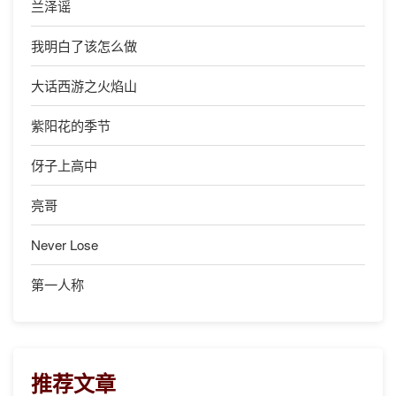
兰泽谣
我明白了该怎么做
大话西游之火焰山
紫阳花的季节
伢子上高中
亮哥
Never Lose
第一人称
推荐文章