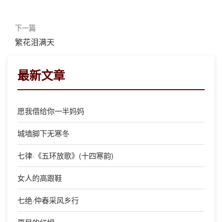
下一篇
繁花泪满天
最新文章
愿我借给你一半妈妈
城墙脚下无寒冬
七律·《五环放歌》(十四寒韵)
女人的高跟鞋
七绝·仲春采风乡行