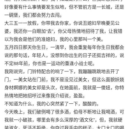
好像要有什么事情要发生似地，但不管前方是一长城，还是
一碉堡，我们都会努力去闯。
大三五一一放假，你带我去你家，你说丑媳妇早晚要见公
婆，我还你一白眼加“去”，你父母热情地招待了我，让我错
以为我会是他们的准媳妇，我的心里那叫一个美。
五月四日那天你生日，一清早，我会重复每年你生日我都会
说的那句话，年轻人，没想到你出生的日子还挺吉祥的，说
不定88年前，你也是一运动的重逢小战士呢。
我刚说完，门铃特配合的响了一下，我蹦蹦跳跳地去开了
门，一美女站在门前，我不是没见过美女，但这么面貌妖娆
身材婀娜的美女却是头次，在她面前，我就是一傻妞，你特
热情地把她招呼过来像我介绍说，盈盈。
不知道为什么，我的心突然紧了一下，酸酸的。
今天晚上，我们破例喝了很多酒，伯母不断地让我喝酒，可
我就一小破孩，哪里会有多么深厚的“酒文化”，但，我就硬
装淑女，死活不拒绝，你夺过我手中的杯子，大口大口的喝