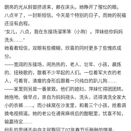
朗亮的光从斜窗挤进来，赖在床头。她睁开了惺忪的眼。
八点半了，一封新短信。今天是个特别的日子，而她的祝福
还没有启程。
“女儿，八点，我在东操场溜笨笨（小狗）。萍妹给你妈妈
洗头……”
她看着短信，双眼有些模糊，欣喜的同时更多了些愧疚成
分。
——宽阔的东操场，闹热热的，老人、壮年、小孩，晨炼
的、扭秧歌的，散着不少早起的人们。一位着军大衣的老
人，弓着背，清瘦的身形后跟着一只纯白的趴儿狗……
——家里则另是一番景致。他们的媳妇，萍妹忙得团团转。
她拖地、做早点，亲自为妈妈挠头、洗头，还得清洗全家大
小的衣裤……。而小妹窝在沙发里，和着三个小孩，抢着调
换电视频道。她的老公在通宵麻将后的酣眠里，忧喜不知，
输赢待定……
纷乱的思绪不由自主就飘回了07年春节乐融融的情景。