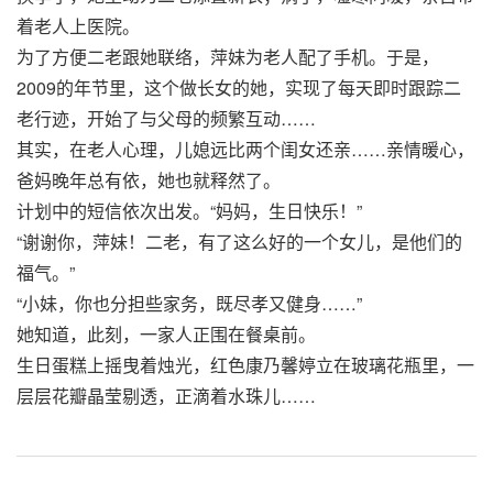
着老人上医院。
为了方便二老跟她联络，萍妹为老人配了手机。于是，
2009的年节里，这个做长女的她，实现了每天即时跟踪二
老行迹，开始了与父母的频繁互动……
其实，在老人心理，儿媳远比两个闺女还亲……亲情暖心，
爸妈晚年总有依，她也就释然了。
计划中的短信依次出发。“妈妈，生日快乐！”
“谢谢你，萍妹！二老，有了这么好的一个女儿，是他们的
福气。”
“小妹，你也分担些家务，既尽孝又健身……”
她知道，此刻，一家人正围在餐桌前。
生日蛋糕上摇曳着烛光，红色康乃馨婷立在玻璃花瓶里，一
层层花瓣晶莹剔透，正滴着水珠儿……