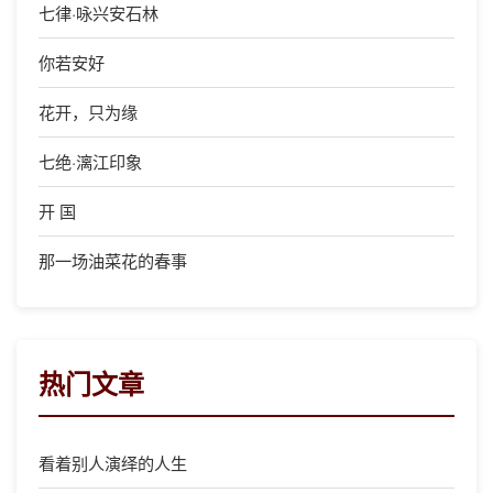
七律·咏兴安石林
你若安好
花开，只为缘
七绝·漓江印象
开 国
那一场油菜花的春事
热门文章
看着别人演绎的人生