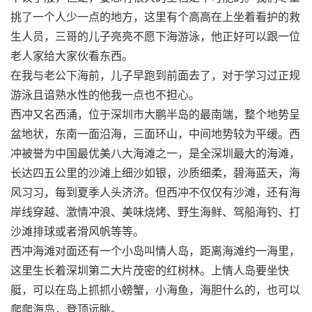
挑了一个人少一点的地方，这里有个高高在上坐着看护的救
生人员，三哥的儿子亮亮不愿下海游泳，他正好可以跟一位
老人家给大家伙看东西。
在我与老公下海前，儿子早跑到前面去了，对于学习过正规
游泳且谙熟水性的他我一点也不担心。
西冲又名西涌，位于深圳市大鹏半岛的最南端，整个地势呈
盆地状，东南一面沿海，三面环山，中间地势较为平缓。西
冲被誉为中国最优美八大海滩之一，是全深圳最大的海滩，
长达四五公里的沙滩上细沙如银，沙质细柔，碧海蓝天，海
风习习，每到夏季人头济济。但西冲不仅仅有沙滩，还有海
岸线穿越、激情冲浪、美味烧烤、野生海鲜、驾船海钓、打
沙滩排球或者滑风帆等等。
西冲海滩对面还有一个小岛叫情人岛，距离海滩约一海里，
这里生长着深圳第二大片茂密的红树林。上情人岛要坐快
艇，可以在岛上抓抓小螃蟹，小海鱼，海胆什么的，也可以
爬爬海岛，登顶远眺。