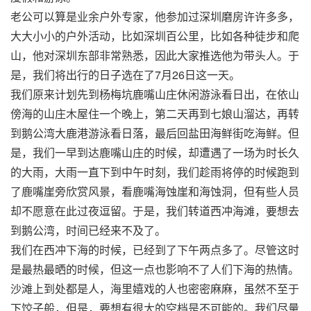
老公可以算是业余户外专家，他参加过深圳磨房许许多多，
大大小小的户外活动，比如深圳百公里，比如各种徒步和爬
山，他对深圳东部非常熟悉，因此大家推选他为带头人。于
是，我们将出行的日子选在了7月26日这一天。
我们原来计划先到杨梅坑鹿嘴山庄休闲游泳看日出，在依山
傍海的山庄木屋住一个晚上，第二天再到七娘山溜达，再转
到鹅公湾大鹿港游泳看日落，最后回盐田海鲜街吃海鲜。但
是，我们一早到达鹿嘴山庄的时候，却遭遇了一场为时长久
的大雨，大雨一直下到中午时刻，我们趁雨将停的时候跑到
了鹿嘴崖旁欣赏风景，看鹿嘴海蚀崖和海蚀洞，但有些人员
却不愿意在此过夜逗留。于是，我们转道西冲海滩，要想去
到鹅公湾，时间已经来不及了。
我们在西冲下海的时候，已经到了下午两点多了。尽管这时
是最热最晒的时候，但这一点也影响不了人们下海的热情。
沙滩上到处都是人，海里嬉戏的人也密密麻麻，虽然不至于
下饺子般，但是，要想有很大的空档是不可能的。我们尽量