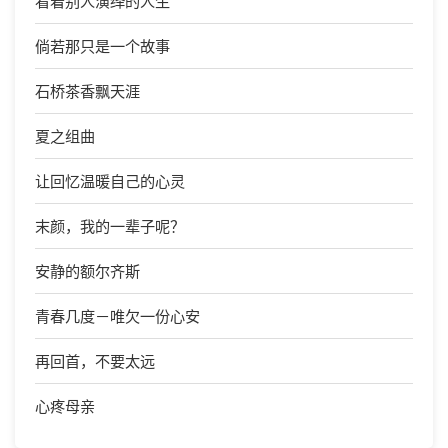
看着别人演绎的人生
倘若那只是一个故事
石桥茶香飘天涯
夏之组曲
让回忆温暖自己的心灵
末颜，我的一辈子呢？
安静的额尔齐斯
青春几度－唯欠一份心安
再回首，不要太远
心疼母亲