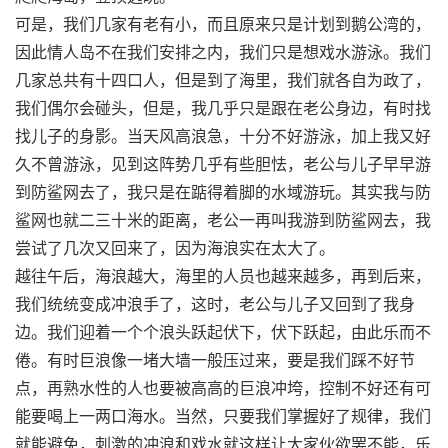
可是，我们几家有老有小，而且原来只是计划到鹅公湾的，
因此情人岛不在我们安排之内，我们只是想戏水游泳。我们
几家总共有十四口人，但是到了海里，我们就各自为政了，
我们偶尔会碰头，但是，我几乎只是跟在老公身边，有时找
找儿子的身影。当天风高浪急，十分不好游泳，加上我又好
久不曾游泳，见到这阵势几乎有些胆怯，老公与儿子早早游
到防鲨网去了，我只是在踮得着脚的水域游玩。其实我与防
鲨网也就二三十米的距离，老公一再叫我游到防鲨网去，我
尝试了几次又回来了，因为海浪实在太大了。
越往午后，海浪越大，海里的人员也越来越多，再到后来，
我们统统变成冲浪手了，这时，老公与儿子又回到了我身
边。我们迎着一个个浪头跃起伏下，伏下跃起，由此乐而不
倦。有时巨浪像一堵大墙一般压过来，要是我们踩不好节
点，再熟水性的人也要被高高的巨浪冲垮，控制不好还有可
能要喝上一两口海水。当然，只要我们掌握好了规律，我们
就能避免，刺激的冲浪和戏水就这样让大家伙欲罢不能，乐