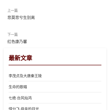
上一篇
悲莫悲兮生别离
下一篇
红色康乃馨
最新文章
李茂贞及大唐秦王陵
生命的歌唱
七绝·台风灿鸿
惜分飞·母亲的目光