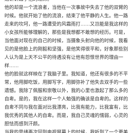
他的却是一个流浪者，当他在一次事故中失去了他的双臂的
时候。他就开始了他的流浪，结束了他平静的人生。他一路
走来的坎坷，他一路遭受的风霜雨打……又岂能是我这样的
小女孩所能够理解的，那些是我想都不敢想的经历。可是，
当他面对现在的自己的时候，当摄象头射向他的时候，我看
见的是他脸上的刚毅和坚强，是他笑得很平和，好象那些别
人认为是上天不公平的待遇没有让他有怨恨世界的理由一
样……
他的脸就这样映在了我脑子里。我知道，他还有很多的不平
常，他用脚吃饭，用脚写字，用脚弥补了他失去双手的一些
遗憾。我除了佩服和崇敬以外，我的心里也激起了那么多的
自卑。是的，我在这样一个人勉强的确该是自卑的。这样的
自卑不同与我在面对比我漂亮，比我有能力，比我富有，比
我优秀的其他人的自卑。而是，我自己灵魂的懦弱，心灵的
胆怯而感到汗颜。
当我的思绪再次回到电视屏幕上的时候，我听到了一个更美