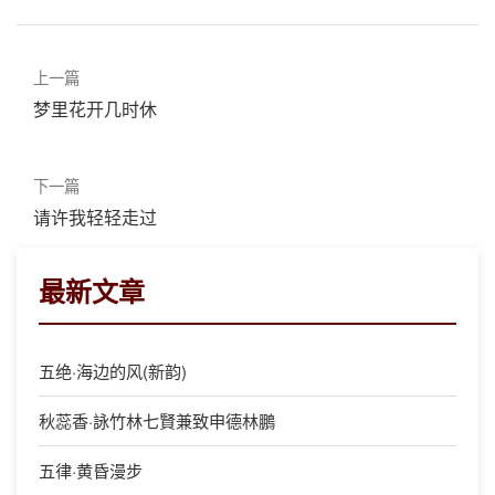
上一篇
梦里花开几时休
下一篇
请许我轻轻走过
最新文章
五绝·海边的风(新韵)
秋蕊香·詠竹林七賢兼致申德林鵬
五律·黄昏漫步