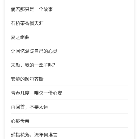
倘若那只是一个故事
石桥茶香飘天涯
夏之组曲
让回忆温暖自己的心灵
末颜，我的一辈子呢？
安静的额尔齐斯
青春几度－唯欠一份心安
再回首，不要太远
心疼母亲
遥指花落，流年何堪言