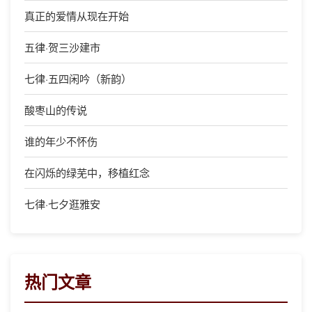
真正的爱情从现在开始
五律·贺三沙建市
七律·五四闲吟（新韵）
酸枣山的传说
谁的年少不怀伤
在闪烁的绿芜中，移植红念
七律·七夕逛雅安
热门文章