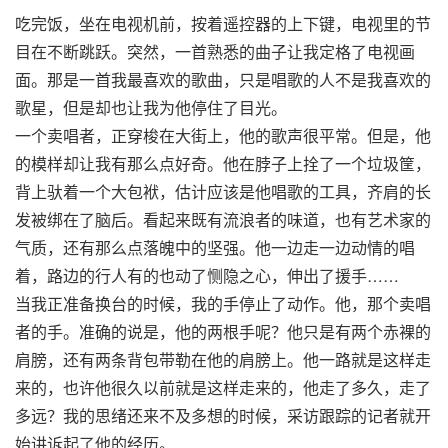
吃完饭，坐在电视机前，按着遥控器的上下键，电视里的节
目在不断跳跃。突然，一首熟悉的曲子让我定格了电视画
面。那是一首我最喜欢的歌曲，只是唱歌的人不是我喜欢的
歌星，但是却也让我为他停住了目光。
一个卖唱者，正穿梭在大街上，他的歌声很平常。但是，他
的模样却让我有那么点好奇。他在脖子上拴了一个垃圾筐，
背上驮着一个大包袱，估计应该是他唱歌的工具，齐肩的长
发被绑在了脑后。看起来既有流浪者的味道，也有艺术家的
气质，还有那么点落魄中的坚强。他一边走一边动情的唱
着，路边的行人有的也动了恻隐之心，伸出了援手……
当我正准备换台的时候，我的手停止了动作。他，那个卖唱
者的手。准确的说是，他的两根手呢？他只是有两个赤裸的
肩膀，还有两条背包带勒在他的肩膀上。他一路就是这样走
来的，也许他很久以前就是这样走来的，他走了多久，走了
多远？我的思绪还来不及多想的时候，采访跟踪的记者就开
始讲诉起了他的经历。