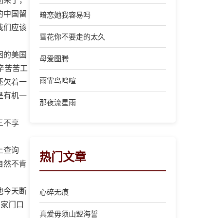
的中国留
暗恋她我容易吗
我们应该
雪花你不要走的太久
困的美国
母爱图腾
辛苦苦工
雨霏鸟鸣喧
还欠着一
是有机一
那夜流星雨
三不享
上查询
热门文章
自然不肯
他今天断
心碎无痕
的家门口
真爱毋须山盟海誓