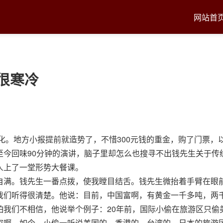
网站首
很寒冷
文化。地方小报提前就造势了，不惜300元钱的重金，购了门票，
至今回味90分钟的演讲，脑子里却怎么也搜寻不出钱先生关于传
人上了一堂形势大餐课。
自满。钱先生一番点拨，使我瞠目结舌。钱先生微抬着手臂在眼
我们听得很清楚。他说：目前，中国富啊，有黄金一千多吨，两
怕我们不相信，他说举个例子：20年前，国际小偷在旅游区只偷
穷啊。如今，小偷一听说美国的、香港的、台湾的、日本的旅游