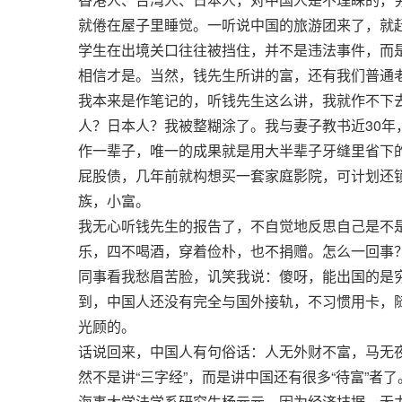
就倦在屋子里睡觉。一听说中国的旅游团来了，就
学生在出境关口往往被挡住，并不是违法事件，而
相信才是。当然，钱先生所讲的富，还有我们普通
我本来是作笔记的，听钱先生这么讲，我就作不下
人？日本人？我被整糊涂了。我与妻子教书近30
作一辈子，唯一的成果就是用大半辈子牙缝里省下
屁股债，几年前就构想买一套家庭影院，可计划还
族，小富。
我无心听钱先生的报告了，不自觉地反思自己是不
乐，四不喝酒，穿着俭朴，也不捐赠。怎么一回事
同事看我愁眉苦脸，讥笑我说：傻呀，能出国的是
到，中国人还没有完全与国外接轨，不习惯用卡，
光顾的。
话说回来，中国人有句俗话：人无外财不富，马无
然不是讲“三字经”，而是讲中国还有很多“待富”者
海事大学法学系研究生杨元元，因为经济拮据，无