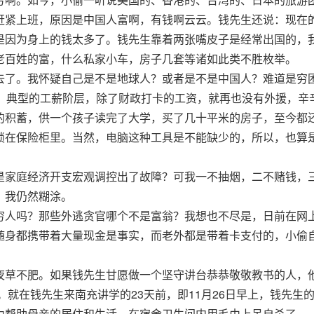
赶紧上班，原因是中国人富啊，有钱啊云云。钱先生还说：现在
是因为身上的钱太多了。钱先生靠着两张嘴皮子是经常出国的，
老百姓的富，什么私家小车，房子几套等诸如此类不胜枚举。
去了。我怀疑自己是不是地球人？或者是不是中国人？难道是穷
年，典型的工薪阶层，除了财政打卡的工资，就再也没有外援，辛
的积蓄，供一个孩子读完了大学，买了几十平米的房子，至今都
锁在保险柜里。当然，电脑这种工具是不能缺少的，所以，也算
是家庭经济开支宏观调控出了故障？可我一不抽烟，二不赌钱，
？我仍然糊涂。
穷人吗？那些外逃贪官哪个不是富翁？我想也不尽是，日前在网
随身都携带着大量现金是事实，而老外都是带着卡支付的，小偷
夜草不肥。如果钱先生甘愿做一个坚守讲台恭恭敬敬教书的人，
了。就在钱先生来南充讲学的23天前，即11月26日早上，钱先生
力帮助母亲的居住和生活，在宿舍卫生间内用毛巾上吊自杀了。