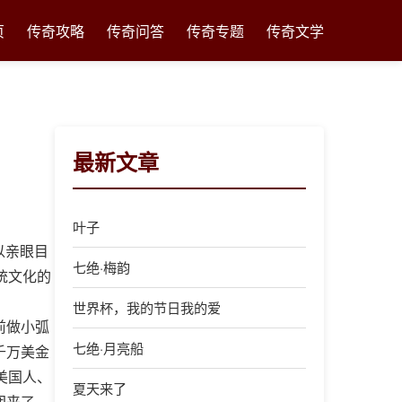
页
传奇攻略
传奇问答
传奇专题
传奇文学
最新文章
叶子
以亲眼目
七绝·梅韵
统文化的
世界杯，我的节日我的爱
前做小弧
七绝·月亮船
千万美金
美国人、
夏天来了
团来了，