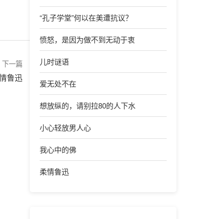
“孔子学堂”何以在美遭抗议？
愤怒，是因为做不到无动于衷
儿时谜语
下一篇
情鲁迅
爱无处不在
想放纵的，请别拉80的人下水
小心轻放男人心
我心中的佛
柔情鲁迅