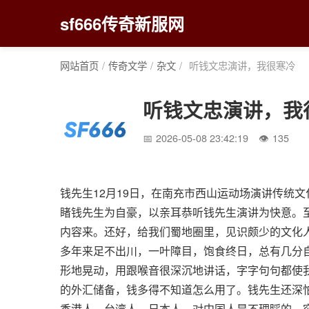
sf666传奇新服网
网站首页
/
传奇文学
/
杂文
/
听钱文忠演讲，我很寒冷
听钱文忠演讲，我
2026-05-08 23:42:19
135
钱先生12月19日，在南充市西山运动场演讲传统
睹钱先生为自豪，以亲耳恭听钱先生演讲为快意。
内容来。还好，给我们蜀地圈里，见识颇少的文化
多年来足不出川，一叶障目，饱食终日，总有几分
形地晃动，用跟喉音很深沉地讲话，字字句句都使
的外汇储备，钱多得不知道怎么用了。钱先生还深
香港人、台湾人、日本人，对中国人是不理睬的，