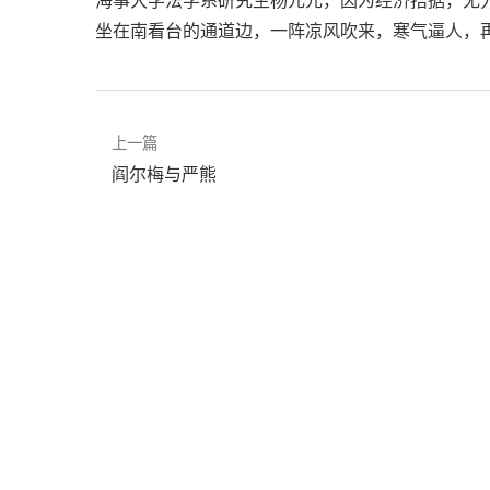
坐在南看台的通道边，一阵凉风吹来，寒气逼人，
上一篇
阎尔梅与严熊