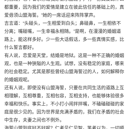
都重要，因为我们的爱情是建立在彼此信任的基础上的，真
爱毋须山盟海誓。”她的一席话迎来阵阵掌声。
吉言道：“头碰头，一生相爱到白头；鼻碰鼻，一生相依不
分离；嘴碰嘴，一生幸福永相随。”是啊，在漫漫的婚姻道
路上，能这样多好。少一些大话假话，多一些真情实感，比
什么誓言都好。
有人说，恋爱是天堂，结婚是地狱。这是一种不正确的婚姻
观，也是一种狭隘的人生观。试想，没有稳定的家庭，哪来
的社会稳定。尤其是那些曾经山盟海誓过的人，如何解释你
的婚姻观呢。
还有人说，即使没有山盟海誓，只要在共同生活的道路上互
相理解，互相尊重，互相包容，互相支持，也能够体验很多
幸福和快乐。事实上，不小打小闹拌拌嘴，不磕磕碰碰的家
庭是很少见的。因为世界是充满矛盾的，我们在矛盾的社会
中生存，夫妻之间也不例外。
海誓山盟到底好不好呢？仁者见仁见智。笔者以为，一切顺