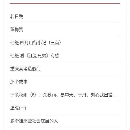
若日殇
蓝梅赞
七绝·四月山行小记（三首）
七绝·看《江湖兄弟》有感
重庆高考造假门
那个故事
评余秋雨（6）：余秋雨、易中天、于丹、刘心武出错的原因
温暖(一)
多牵挂那些社会底层的人