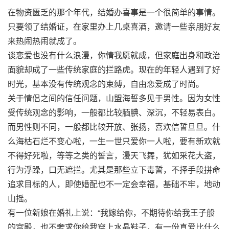
在物资匮乏的那个年代，结婚办喜事是一个很简单的事情。
只要领了结婚证，在家里办上几桌喜酒，邀请一些亲朋好友
来热闹热闹就成了。
谈恋爱也没有什么浪漫，你情我愿就成，但家庭出身和政治
面貌却成了一些传统家庭的拦路虎。现在的年轻人遇到了好
时光，基本没有传统观念的束缚，自由恋爱成了时尚。
关于情侣之间的信任问题，山盟海誓多见于男性。因为女性
受传统观念的影响，一般都比较腼腆、深沉，不轻易表白。
而男性则不同，一般都比较开放、张扬，喜欢信誓旦旦。什
么海枯石烂不变心啦，一生一世只爱你一人啦，要有新欢就
不得好死啦，等等之类的誓言，漫天飞舞，犹如采花大盗，
行为浮躁，口无遮拦。尤其是那些立下毒誓，不择手段拼命
追求目标的人，即使婚配也不一定会幸福，基础不牢，地动
山摇。
有一位新娘在婚礼上说：“我嫁给你，不期待你给我王子般
的宫殿，也不奢求你给我穿上水晶鞋子，有一份真爱比什么