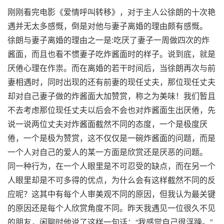
刚刚看完电影《爱情呼叫转移》，对于主人公徐朗的十次艳
遇并无太多感慨，倒是对他与妻子离婚的理由颇有感慨。
徐朗与妻子离婚的理由之一是:吃厌了妻子一周做四次的炸
酱面，而且也看不惯妻子吃炸酱面时的样子。说到底，就是
厌倦心理在作祟。而在离婚的若干时间后，当徐朗再次与前
妻相遇时，同时出现的还有前妻的现任丈夫，那位现任丈夫
却对自己妻子做的炸酱面大加赞赏，称之为美味！我们暂且
不去考虑那位现任丈夫以后会不会也对炸酱面生出厌倦，先
说一说两位丈夫对炸酱面截然不同的态度，一个是极度厌
倦，一个是极为赞赏，这不仅仅是一碗炸酱面的问题，而是
一个人对自己的爱人的某一方面是欣赏还是厌恶的问题。
同一种行为，在一个人眼里是不可忍受的缺点，而在另一个
人眼里却是不可多得的优点，为什么会有这样截然不同的反
应呢？这其中有每个人审美观不同的原因，但我认为最关键
的原因还是每个人欣赏角度不同。昨天我遇见一位很久不见
的朋友，闲聊时他说了这样一句话：“我感觉自己很浮躁。”