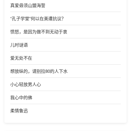
真爱毋须山盟海誓
“孔子学堂”何以在美遭抗议？
愤怒，是因为做不到无动于衷
儿时谜语
爱无处不在
想放纵的，请别拉80的人下水
小心轻放男人心
我心中的佛
柔情鲁迅