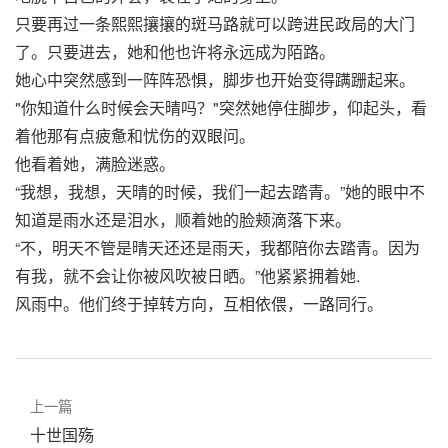
只要再过一条熙熙攘攘的斑马路就可以跨进民政局的大门
了。只要进去，她和他也许将永远成为陌路。
她心中突然感到一阵阵恐惧，脚步也开始变得蹒跚起来。
"你知道什么时候会天晴吗？"突然她停住脚步，仰起头，看
着他那有点疲惫和忧伤的双眼问。
他看着她，满脸迷惑。
“我想，我想，天晴的时候，我们一起去踏青。”她的眼中不
知道是雨水还是泪水，顺着她的脸颊滴落下来。
“不，明天不管是晴天还还是雨天，我都陪你去踏青。因为
有我，就不会让你被风吹被日晒。”他紧紧拥着她.
风雨中。他们终于掉转方向，互相依偎，一路同行。
上一篇
十世国殇