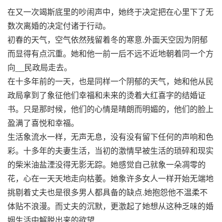
在又一次竭斯底里的吵闹声中，她终于决定把在心里下了无
数次离婚的决定付诸于行动。
初春的天气，空气依然残留着冬的寒意.外面天空因为阴郁
而显得有点沉重。她和他一前一后不远不近地朝着同一个方
向__民政局走去。
在十多年前的一天，也是同样一个阴郁的天气，她和他从民
政局拿到了象征他们幸福和未来的烫着大红喜字的结婚证
书。只是那时候，他们的心情是晴朗而明媚的，他们的脸上
盈满了喜悦和幸福。
生活象流水一样，无声无息，没有没有留下任何的声响和色
彩。十多年的夫妻生活，当初的激情早被生活的琐碎和现实
的柴米油盐湮没得无影无踪。她感觉自己就象一朵凋零的
花，心在一天天地走向枯萎。她象许多女人一样开始无端地
挑剔着丈夫也是很多男人都具备的缺点.她抱怨他不温柔不
体贴不浪漫。而丈夫的沉默，更激起了她想从这种乏味的婚
姻生活中解脱出来的欲望.