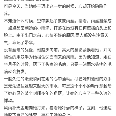
可是今天，当她终于迈出这一步的时候，心却开始隐隐作
疼。
不知道什么时候，空中飘起了蒙蒙雨丝。接着，雨丝凝聚成
一点点晶莹剔透的小雨滴，打落在她没有任何遮挡的头上和
脸上。由于出门之前，心情不好的原因,两人都没有注意天
气，忘记了带伞。
没有丝毫的犹豫，他趋步向前，高大的身影紧挨着她，并习
惯性的用双手为她挡住迎面而来的风雨。因为他知道，她在
坐月子的时候，落下了头疼的毛病，只要一沾雨水头疼的毛
病就会复发。
一股久违的暖流瞬间在她的心中涌动。尽管她知道他的双手
是无法遮住这越来越大的雨水，可是这个小小的动作却触动
了她心灵的某个封闭多年的角落，让她的心有了一种久违的
悸动。
风雨扑天盖地向她打来，看着她冷瑟的样子，立刻，他迅速
地脱下自己的外套，裹在了她的身上。