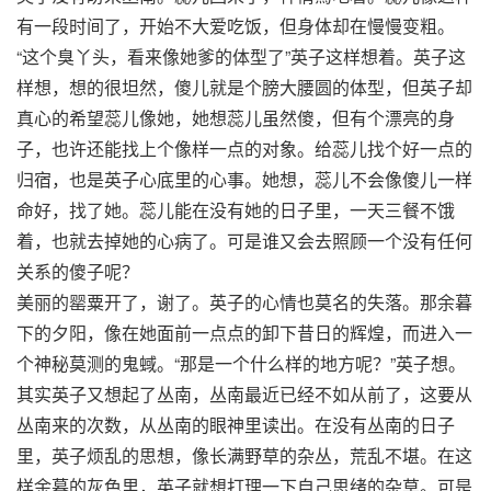
有一段时间了，开始不大爱吃饭，但身体却在慢慢变粗。
“这个臭丫头，看来像她爹的体型了”英子这样想着。英子这
样想，想的很坦然，傻儿就是个膀大腰圆的体型，但英子却
真心的希望蕊儿像她，她想蕊儿虽然傻，但有个漂亮的身
子，也许还能找上个像样一点的对象。给蕊儿找个好一点的
归宿，也是英子心底里的心事。她想，蕊儿不会像傻儿一样
命好，找了她。蕊儿能在没有她的日子里，一天三餐不饿
着，也就去掉她的心病了。可是谁又会去照顾一个没有任何
关系的傻子呢？
美丽的罂粟开了，谢了。英子的心情也莫名的失落。那余暮
下的夕阳，像在她面前一点点的卸下昔日的辉煌，而进入一
个神秘莫测的鬼蜮。“那是一个什么样的地方呢？”英子想。
其实英子又想起了丛南，丛南最近已经不如从前了，这要从
丛南来的次数，从丛南的眼神里读出。在没有丛南的日子
里，英子烦乱的思想，像长满野草的杂丛，荒乱不堪。在这
样余暮的灰色里，英子就想打理一下自己思绪的杂草。可是