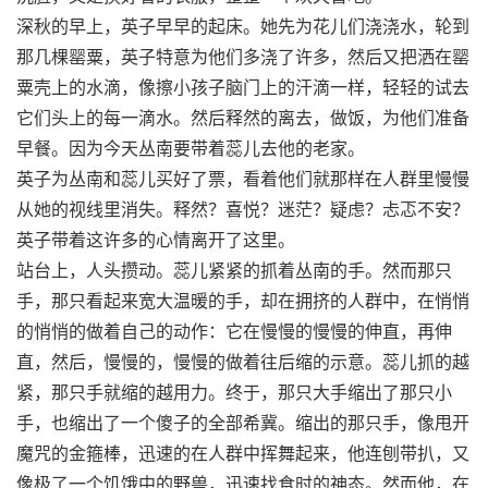
深秋的早上，英子早早的起床。她先为花儿们浇浇水，轮到
那几棵罂粟，英子特意为他们多浇了许多，然后又把洒在罂
粟壳上的水滴，像擦小孩子脑门上的汗滴一样，轻轻的试去
它们头上的每一滴水。然后释然的离去，做饭，为他们准备
早餐。因为今天丛南要带着蕊儿去他的老家。
英子为丛南和蕊儿买好了票，看着他们就那样在人群里慢慢
从她的视线里消失。释然？喜悦？迷茫？疑虑？忐忑不安？
英子带着这许多的心情离开了这里。
站台上，人头攒动。蕊儿紧紧的抓着丛南的手。然而那只
手，那只看起来宽大温暖的手，却在拥挤的人群中，在悄悄
的悄悄的做着自己的动作：它在慢慢的慢慢的伸直，再伸
直，然后，慢慢的，慢慢的做着往后缩的示意。蕊儿抓的越
紧，那只手就缩的越用力。终于，那只大手缩出了那只小
手，也缩出了一个傻子的全部希冀。缩出的那只手，像甩开
魔咒的金箍棒，迅速的在人群中挥舞起来，他连刨带扒，又
像极了一个饥饿中的野兽，迅速找食时的神态。然而他，在