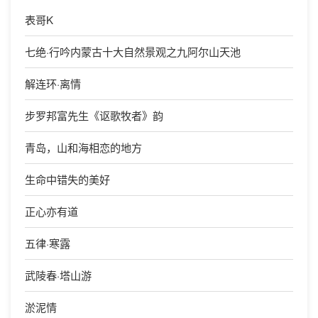
表哥K
七绝·行吟内蒙古十大自然景观之九阿尔山天池
解连环·离情
步罗邦富先生《讴歌牧者》韵
青岛，山和海相恋的地方
生命中错失的美好
正心亦有道
五律·寒露
武陵春·塔山游
淤泥情