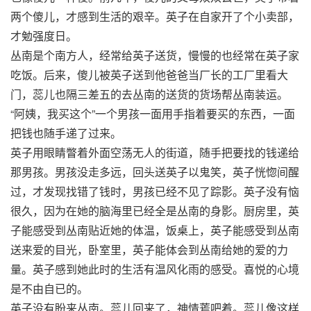
两个傻儿，才感到生活的艰辛。英子在自家开了个小卖部，
才勉强度日。
丛南是个南方人，经常给英子送货，慢慢的也经常在英子家
吃饭。后来，傻儿被英子送到他爸爸当厂长的工厂里看大
门，蕊儿也隔三差五的去丛南的送货的货场帮丛南装运。
“阿姨，我买这个”一个男孩一面用手指着要买的东西，一面
把钱也随手递了过来。
英子用眼睛瞥着外面空荡无人的街道，随手把要找的钱递给
那男孩。男孩没走多远，回头送英子以鬼笑，英子恍惚间醒
过，才发现找错了钱时，男孩已经不见了踪影。英子没有恼
很久，因为在她的脑海里已经全是丛南的身影。厨房里，英
子能感受到丛南贴近她的体温，饭桌上，英子能感受到丛南
送来爱的目光，卧室里，英子能体会到丛南给她的爱的力
量。英子感到她此时的生活有温风化雨的感受。喜悦的心境
是不由自已的。
英子没有盼来丛南。蕊儿回来了，神情蔫吧着。蕊儿像这样