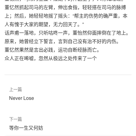
董忆然抓起司马的左臂，伸出食指，轻轻搭在司马的脉搏
上；然后，她轻轻地摇了摇头：“帮主的伤势的确严重，本
人有愧于大家的期望，无力回天了。”
话声甫一落地，只听咕咚一声，董怡然仰面摔倒在了地上。
原来，她曾经立下誓言，言到自己没有治不好的内伤。
董忆然果然是言出必践，运功自断经脉而亡。
众人正在唏嘘，忽然从极远之处传来了一个
上一篇
Never Lose
下一篇
等你一生又何妨