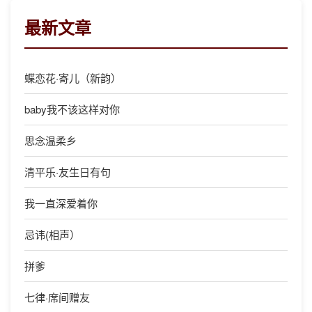
最新文章
蝶恋花·寄儿（新韵）
baby我不该这样对你
思念温柔乡
清平乐·友生日有句
我一直深爱着你
忌讳(相声）
拼爹
七律·席间赠友