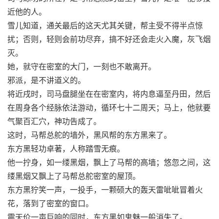
近他的人。
雪儿知道，通关最后的这天尤其关键，帮主受不得半点惊
扰；否则，轻则会前功尽弃，搞不好还会走火入魔，灰飞烟
灭。
她，就守在密室的大门，一刻也不敢离开。
邪派，是不讲道义的。
将近戌时，司马盘腿坐在在密室内，将内息逼至丹田，然后
在周身各个经脉依法游动，循环七十二周天；马上，他就要
气聚百汇穴，神功告成了。
这时，马帮总舵的墙外，黑风帮的东方黑来了。
东方黑轻功卓著，人称踏雪无痕。
他一拧身，如一缕黑烟，飘上了马帮的高墙；悠忽之间，这
缕黑烟又飘上了马帮总舵密室的屋顶。
东方黑狞笑一声，一投手，一颗硕大的轰天雷呲呲冒着火
花，落到了密室的窗口。
震天价一声巨响的同时，东方黑如鬼魅一般消失了。