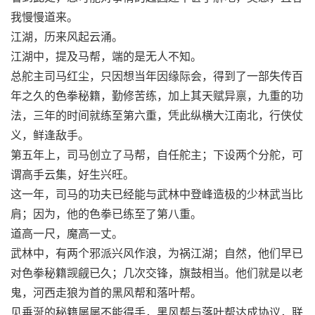
我慢慢道来。
江湖，历来风起云涌。
江湖中，提及马帮，端的是无人不知。
总舵主司马红尘，只因想当年因缘际会，得到了一部失传百
年之久的色拳秘籍，勤修苦练，加上其天赋异禀，九重的功
法，三年的时间就练至第六重，凭此纵横大江南北，行侠仗
义，鲜逢敌手。
第五年上，司马创立了马帮，自任舵主；下设两个分舵，可
谓高手云集，好生兴旺。
这一年，司马的功夫已经能与武林中登峰造极的少林武当比
肩；因为，他的色拳已练至了第八重。
道高一尺，魔高一丈。
武林中，有两个邪派兴风作浪，为祸江湖；自然，他们早已
对色拳秘籍觊觎已久；几次交锋，旗鼓相当。他们就是以老
鬼，河西走狼为首的黑风帮和落叶帮。
见垂涎的秘籍屡屡不能得手，黑风帮与落叶帮达成协议，联