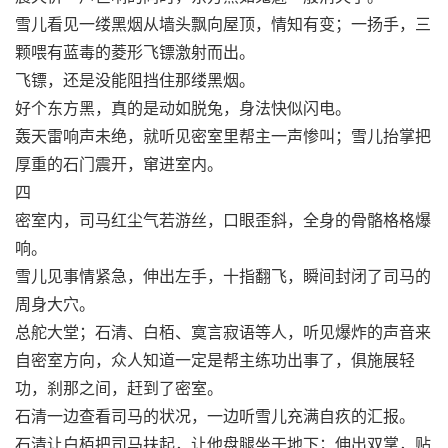
雪儿看见一缕黑烟从墙头飘向屋顶，情知有变；一扬手，三
颗喂有蓝毒的菱形飞镖激射而出。
飞镖，还是没能阻挡住那缕黑烟。
好个东方黑，真的是动如脱兔，身法快似闪电。
轰天雷响声未绝，就听见密室里帮主一声惨叫；雪儿抬掌把
厚重的石门震开，窜进室内。
四
密室内，司马红尘气若游丝，口眼歪斜，全身的骨骼格格爆
响。
雪儿见事情紧急，伸出左手，十指翻飞，瞬间封闭了司马的
周身大穴。
总舵大堂；石清、白栢、寞言寂语等人，听见爆炸的声音来
自密室方向，众人知道一定是帮主练功出事了，俱施展轻
功，刹那之间，赶到了密室。
石清一边查看司马的状况，一边听雪儿充满自疚的汇报。
石清让白栢把司马扶起，让他盘腿坐于地下；伸出双掌，贴