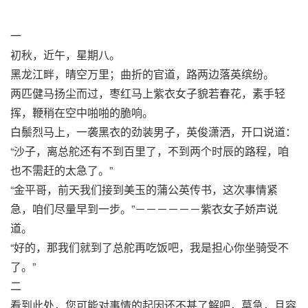
一
初秋，近午，星期八。
黑龙江畔，晴空万里；曲折的官道，路两边落英缤纷。
两匹健马扬尘而过，枣红马上紫衣女子貌若春花，素手轻
挥，鞭稍在空中啪啪的脆响。
白鬃烈马上，一袭黑衣的劲装男子，英俊潇洒，开口说道：
“沙子，离总舵还有不到百里了，不到两个时辰的路程，咱
也不需赶的太急了。”
“金平哥，前天我们接到美玉的蒲公英传书，这次事情紧
急，咱们尽量早到一步。”－－－－－－紫衣女子娇声说
道。
“好的，那我们就到了总舵再吃饭吧，我是担心你坐骑受不
了。”
二
看到此处，您可能对事情的起因还不甚了解吧，莫急，且容