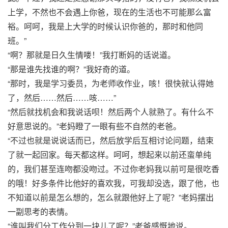
上学，不然也不会遇上你爸，现在的生活也不可能那么富
裕。呵呵，我是上大学的时候认识你爸的，那时和他同
班。”
“啊？那就是日久生情喽！”我打断妈的话说道。
“那是谁先找谁的啊？”我好奇的道。
“那时，我是学习委员，为老师收作业，咳！很快就认得她
了，然后……然后……咳……”
“然后就找机会和我说话呗！然后两个人就熟了。有什么不
好意思说的。”老妈瞪了一眼有些不自然的老爸。
“不过也就是说说话而已，然后放学后互相讨论问题，结束
了就一起回家。每天都这样。呵呵，想起来以前还蛮单纯
的，我们甚至连吻都没吻过。不过你老妈我以前可是很吃香
的哦！好多条件比他好的喜欢我，可我却没选，跟了他，也
不知道以前是怎么想的，怎么就跟他好上了呢？”老妈摆出
一副思考的表情。
“谁叫我们分工作分到一块儿了呢？”老爸感慨地说。