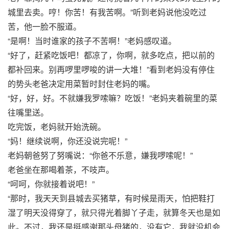
城里去卖。哼！你苦！有我苦啊。”听到老妈说他没吃过
苦，他一脸不服道。
“是啊！当时谁家的孩子不苦啊！”老妈感叹道。
“好了，赶紧吃饭吧！都凉了，你啊，就多吃点，把以前的
都补回来。别再啰里啰唆的讲一大堆！”看到老妈没有停住
的势头老爸决定用菜暂时封住老妈的嘴。
“好，好，好。不就嫌我罗嗦嘛？吃饭！”老妈夹着碗里的菜
往嘴里送。
吃完饭，老妈就开始洗碗。
“妈！继续说啊，你还没说完呢！”
老妈朝爸努了努嘴说：“你爸不乐意，嫌我啰嗦呢！”
老爸坐在那喝着茶，不吱声。
“呵呵，你就接着说吧！”
“那时，我天天到县城去买猪草，有时候是雨天，怕把鞋打
湿了明天没得穿了，就只得光着脚丫子走，就算冬天也是如
此。不过，我还是挺感谢那头母猪的，没有它，我就没机会