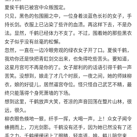
夏侯千鹤已被宫中众叛围定。
只见，黑色的包围圈之中，一位身着淡蓝色长衫的女子，手
持长剑。衣服上已沾染了些许的血渍。再这样下去，不是办
法。显然，千鹤已经体力不支了。不过，围着她的那些黑衣
女子似乎没有丝毫的松懈。
忽然，一直在一边冷眼旁观的绿衣女子开了口。夏侯千鹤，
我劝你还是快把青釭剑交出来，也免得吃些苦头。要知道，
这星月宫可不再是你的了。女子犀利的的话语引得千鹤一声
苦笑。没想到，娘走了才几个时辰，一夜之间，她的师妹柳
衣，娘的好徒儿，居然逼宫夺位。怪只怪自己武艺不精，最
终只能落得个身死萧墙的下场。
想到这里，千鹤放声大笑，苍凉的声音回荡在整片山林，很
远，很久。
柳衣眼色倏地一狠，纤手一挥，大喝一声，上！众女子闻令
蜂拥而上，刀光剑影。千鹤没有还手，因为她已然没有了还
手之力。千鹤缓缓闭上了眼睛，轻声道，娘。鹤儿陪您来