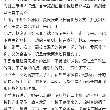
为魏武帝请人打造。自青釭剑在当阳被赵云夺得后，两剑便
从此势不两立。
后来，不知什么原因，夏侯氏与赵氏竟化敌为友，并换剑为
盟。于是，青釭才到了千鹤手上。
此时，赵席天已经从桌上端了碗浓黑的药汁走了过来。千鹤
下意思的抓起了手边的青釭剑，横在身前。赵席天先是一
怔，继而，换上一副极其温柔的神色，说，放心，我既救了
你，又怎会害你，况且你我两家也算世交了。
千鹤看着赵席天如水的星目，不觉脸颊微烫。慌忙放了手里
的剑，不好意思的接过他手里的药，一气饮了下去。
赵席天把空药碗放在桌子上，窗外晨曦微露。他对着半开的
窗棂，负手而立，悠悠道，其实，我救你是因为你长的与我
那已故的妹妹很像。
千鹤没有说话，她是见过的，暗月教的二小姐，赵千柳。那
模样岂止是像，简直就是一个模子刻出来的，当时真的把千
鹤吓了一跳呢，天下之大，真的无奇不有。千鹤注意到赵席