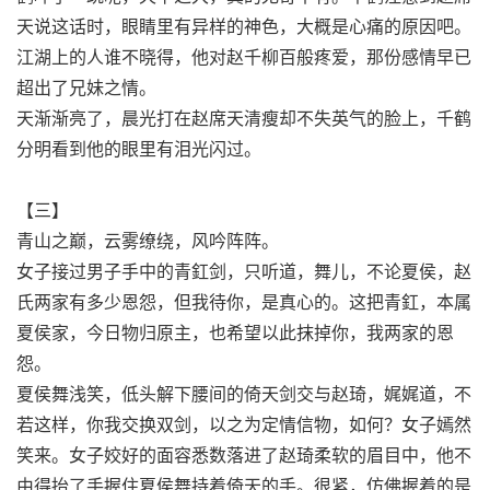
天说这话时，眼睛里有异样的神色，大概是心痛的原因吧。
江湖上的人谁不晓得，他对赵千柳百般疼爱，那份感情早已
超出了兄妹之情。
天渐渐亮了，晨光打在赵席天清瘦却不失英气的脸上，千鹤
分明看到他的眼里有泪光闪过。
【三】
青山之巅，云雾缭绕，风吟阵阵。
女子接过男子手中的青釭剑，只听道，舞儿，不论夏侯，赵
氏两家有多少恩怨，但我待你，是真心的。这把青釭，本属
夏侯家，今日物归原主，也希望以此抹掉你，我两家的恩
怨。
夏侯舞浅笑，低头解下腰间的倚天剑交与赵琦，娓娓道，不
若这样，你我交换双剑，以之为定情信物，如何？女子嫣然
笑来。女子姣好的面容悉数落进了赵琦柔软的眉目中，他不
由得抬了手握住夏侯舞持着倚天的手。很紧，仿佛握着的是