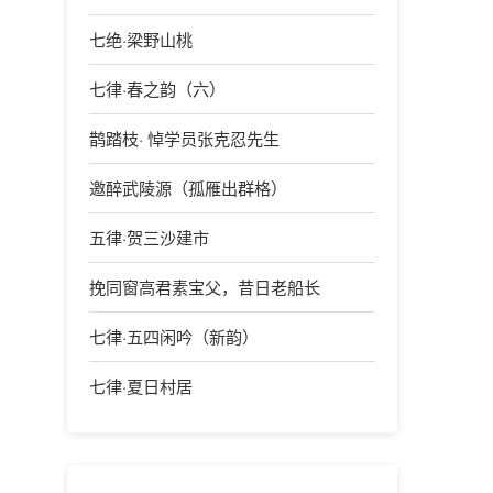
七绝·梁野山桃
七律·春之韵（六）
鹊踏枝· 悼学员张克忍先生
邀醉武陵源（孤雁出群格）
五律·贺三沙建市
挽同窗高君素宝父，昔日老船长
七律·五四闲吟（新韵）
七律·夏日村居