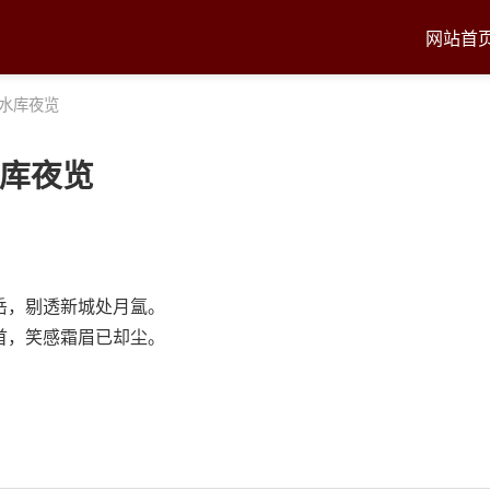
网站首
川水库夜览
水库夜览
岳，剔透新城处月氲。
首，笑感霜眉已却尘。