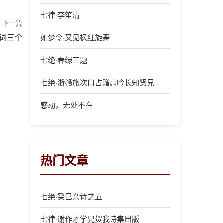
七律·李笙清
下一篇
词三个
如梦令·又见枫红旋舞
七绝·春绿三题
七绝·浙赣旅次口占赠高吟长知贤兄
感动，无处不在
热门文章
七绝·癸巳杂诗之五
七律·谢作才学兄贺我诗集出版