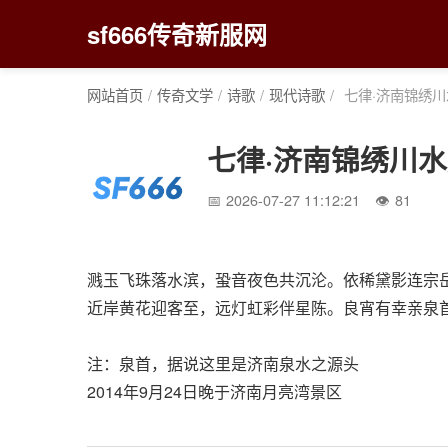
sf666传奇新服网
网站首页
/
传奇文学
/
诗歌
/
现代诗歌
/
七律·济南锦绣
七律·济南锦绣川
2026-07-27 11:12:21
81
溅玉飞珠落水滨，蛩音夜色共沉沦。依稀黛影连宗
近岸黄花迎客至，远灯虹彩伴星陈。良宵有幸亲泉
注：泉首，据说这里是济南泉水之源头
2014年9月24日晚于济南月亮湾景区