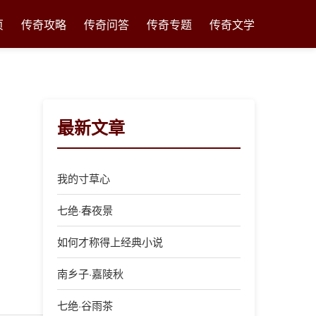
页
传奇攻略
传奇问答
传奇专题
传奇文学
最新文章
我的寸草心
七绝·春夜景
如何才称得上经典小说
南乡子·嘉陵秋
七绝·谷雨茶