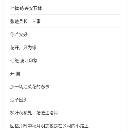
七律·咏兴安石林
张楚县长二三事
你若安好
花开，只为缘
七绝·漓江印象
开 国
那一场油菜花的春事
浪子回头
枫叶荻花处，茫茫江浸月
回忆儿时中秋月明之夜走在乡村的小路上