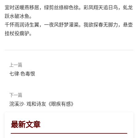
宜时送暖燕移居，绿剪丝绦柳色徐。彩凤翔天追日鸟，虬龙
跃水破冰鱼。
千怀雨润诗生翼，一夜风舒梦灌渠。我欲探春无脚力，悬壶
挂杖役瘸驴。
上一篇
七律·色毒恨
下一篇
浣溪沙· 戏和诗友《眼疾有感》
最新文章