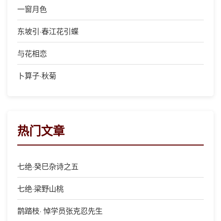
一窗月色
东坡引·春江花引蝶
与花相恋
卜算子·秋菊
热门文章
七绝·癸巳杂诗之五
七绝·梁野山桃
鹊踏枝· 悼学员张克忍先生