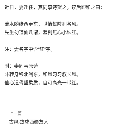
近日，妻迁任，其同事诗贺之。读后即和之曰：
流水随缘西更东，世情攀陟利名风。
先生勿道仙凡谓，羞刹無心小妹红。
注：妻名字中含“红”字。
附：妻同事原诗
斗转身移北阙东，和风习习驭长风。
仙心道骨坚柔质，自可高光一带红。
上一篇
古风·致戍西疆友人