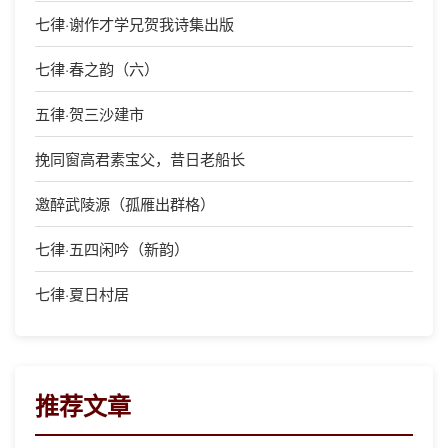
七律·谢作才学兄贺我诗集出版
七律·春之韵（六）
五律·贺三沙建市
挽同窗高君素宝父，昔日老船长
邀醉武陵源（孤雁出群格）
七律·五四闲吟（新韵）
七律·夏日村居
推荐文章