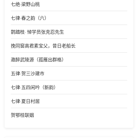
七绝·梁野山桃
七律·春之韵（六）
鹊踏枝· 悼学员张克忍先生
挽同窗高君素宝父，昔日老船长
邀醉武陵源（孤雁出群格）
五律·贺三沙建市
七律·五四闲吟（新韵）
七律·夏日村居
贺鄂桂联姻