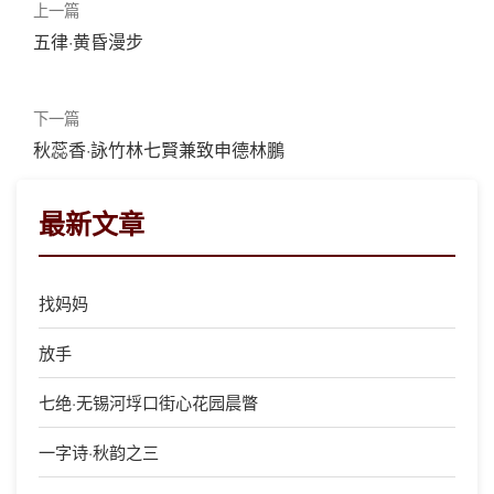
上一篇
五律·黄昏漫步
下一篇
秋蕊香·詠竹林七賢兼致申德林鵬
最新文章
找妈妈
放手
七绝·无锡河垺口街心花园晨瞥
一字诗·秋韵之三