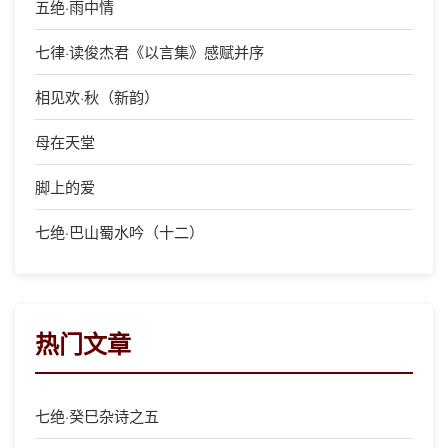
五绝·雨中情
七律·读俊杰君《以言集》感赋并序
相见欢·秋（新韵）
母在天堂
脚上的爱
七绝·巴山蜀水吟（十二）
热门文章
七绝·癸巳杂诗之五