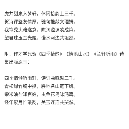
虎井甜泉入梦轩，休闲拾韵上三千。
贺诗评鉴友情厚，雅句推敲文理妍。
我笔秃头难遂意，陈词滥调凑成篇。
望君珠玉金光耀，诺水河边共坦然。
附：作才学兄贺《四季拾韵》《情系山水》《兰轩听雨》诗
集出版原玉：
四季情倾听雨轩，诗词曲赋越三千。
青松绿竹胸中挺，胜地名山笔下妍。
柴米油盐知百姓，虫鱼花鸟咏鸿篇。
经年累月忙敲韵，美玉连连共斐然。