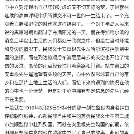
心中立刻浮现出自己年轻时虚幻又不切实际的梦，于是就在
连续的高声呼喊中伊腾博文不可一世的一生结束了。一个充
满着血腥和野蛮的时代就这样结束了。一个对于半岛人民来
说的黑暗时期也翻过了充满阳光的一页，而在得知哈尔滨的
消息后半岛上生活的人们都处于欣慰之中。但是在当时环境
和身边的情况下，民族义士安重根先生从哈尔滨被押解到中
国的旅顺。而在到达旅顺后布满层层乌云的天空也开始了忧
伤的哭泣，晶莹的雨点轻轻拍打着道路和门窗。站在窗口的
安重根先生遥远望着头顶的天空，心中依然思念着自己的家
乡和在那片土地上生活的人们。而接下来将遇到的情况在他
的心中也十分清楚，但是对于心中拥有坚定信念的先生已经
不在重要。
于是就在1910年3月26日9时4分的那一刻在监狱内身着纯白
传统朝鲜服装，心系民族自由和平的英勇民族义士在第二城
市旅顺监狱中壮烈殉国。而就在安重根先生殉国的前期，依
旧拥有坚定信念的他在监狱中书写了自己的故事。此刻的男