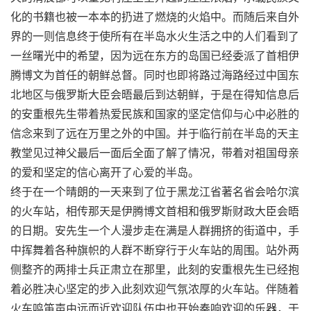
化的书籍也被一本本的扔进了燃烧的火焰中。而随后来自外
界的一则信息终于使所有在半岛水火生活之中的人们看到了
一丝曙光中的希望，因为远在东方的岛国已经委派了首相伊
腾博文为首任的朝鲜总督。同时也即将路过海路经过中国东
北地区与俄罗斯大臣会晤最后到达朝鲜，于是在得知信息后
的安重根先生带着热爱民族和国家的坚定信仰与心中必胜的
信念来到了远在万里之外的中国。并于临行前在半岛的天主
教堂见过神父最后一面后全面了解了情况，带着对祖国母亲
的爱和坚定的信心离开了心爱的半岛。
终于在一个晴朗的一天来到了位于黑龙江省著名省会哈尔滨
的火车站，相传那天是伊腾博文首相和俄罗斯财政大臣会晤
的日期。安先生一个人漫步走在满是人群拥挤的街道中，手
中挥舞着各种旗帜的人群不断穿行于火车站的周围。站外两
侧整齐的两排士兵正肃立在那里，此刻的安重根先生已经抱
着必胜决心坚定的步入此刻欢迎气氛浓厚的火车站。伴随着
火车鸣笛声由远而近欢迎队伍中也开始奏响欢迎的乐器，于