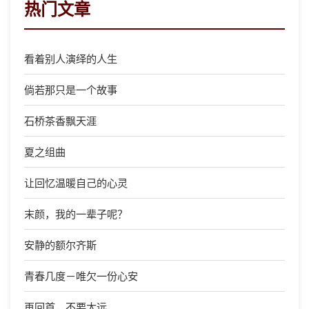
热门文章
看着别人演绎的人生
倘若那只是一个故事
石桥茶香飘天涯
夏之组曲
让回忆温暖自己的心灵
末颜，我的一辈子呢？
安静的额尔齐斯
青春几度－唯欠一份心安
再回首，不要太远