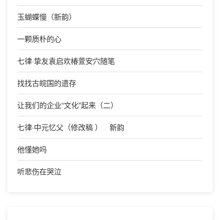
玉蝴蝶慢（新韵）
一颗质朴的心
七律·挚友袁启欢椿萱安穴随笔
找找古皖国的遗存
让我们的企业“文化”起来（二）
七律·中元忆父（修改稿 ） 新韵
他懂她吗
听悲伤在哭泣