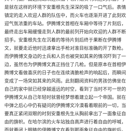
是就在这样的环境下安重根先生深深的吸了一口气后。表情
镇定的走入欢迎人群的队伍中，而火车也逐渐开进了此刻欢
迎气氛浓重的车站。伊腾博文首相在车厢中等待了片刻后，
最终走出车厢缓慢走到人群的最前列开始向欢迎的人群不断
招手。安重根先生在沉着的等待片刻后终于果断在伊腾博
文，就要走近他时迅速拿出手枪对准目标准确的开了数枪。
而伊腾博文身边的士兵和人员也被突如其来的情况吓到了一
边，虽然也为伊腾博文真正挡住了几枪。但是原本在首相伊
腾博文看做喜庆的日子也在连续清脆枪声的响起后，而瞬间
变成了一场突如其来的风雨。此刻翻阅资料的男孩仿佛坐在
自己的家中就已经穿越遥远的时空，看到了当时不可一世的
伊腾博文从自己年轻时就曾经梦想着建立起一个帝国。就在
中弹之后心中仍有疑问的伊腾博文冷漠看着眼前的一切，当
要真正紧闭双眼的时刻安重根先生从胸前拿出了一面象征自
由的旗帜。在哈尔滨的火车站独自高声进行着自由的呼喊，
而就要闭上眼睛的伊腾博文在看到那面象征自由的旗帜后。