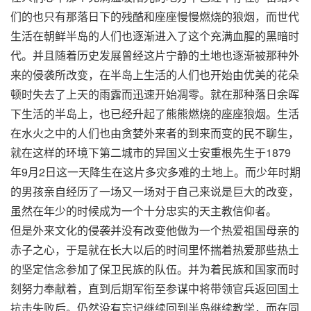
们的也只有那落日下的残酷和座座慢慢燃烧的狼烟，而世代
生活在朝鲜半岛的人们也逐渐进入了这个充满血腥的黑暗时
代。并且随着历史发展曾经这片宁静的土地也逐渐被那种外
来的侵袭所改变，在半岛上生活的人们也开始由优美的花朵
顿时失去了上天的雨露而迅速开始凋零。就在那种落日余晖
下生活的半岛上，也已经升起了熊熊燃烧的座座狼烟。生活
在水火之中的人们也由贪婪外来者的到来而变的民不聊生，
就在这样的环境下第二城市的异国义士安重根先生于1879
年9月2日这一天降生在这片多灾多难的土地上。而少年时期
的男孩亲自经历了一场又一场对于自己来说是巨大的改变，
虽然在年少的时候成为一个十分忠实的天主教信仰者。
但是外来文化的侵袭并没有改变他做为一个热爱祖国母亲的
赤子之心，于是就在长大以后的时间里怀揣着热爱那些热土
的坚定信念参加了保卫民族的队伍。并为着民族和国家而时
刻努力奉献着，直到后期军衔至参谋中将带领官兵返回国土
抗击失败后。仍然没有忘记继续回到半岛继续教学，而在同