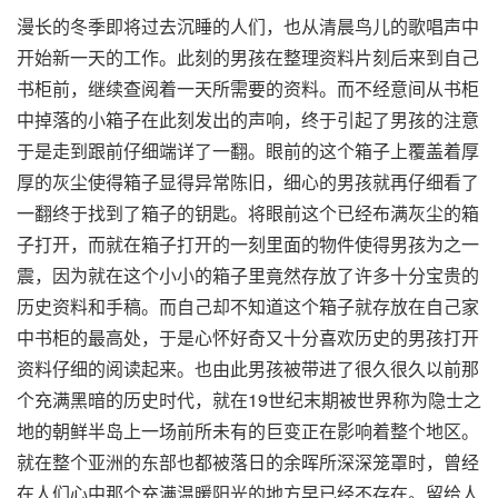
漫长的冬季即将过去沉睡的人们，也从清晨鸟儿的歌唱声中
开始新一天的工作。此刻的男孩在整理资料片刻后来到自己
书柜前，继续查阅着一天所需要的资料。而不经意间从书柜
中掉落的小箱子在此刻发出的声响，终于引起了男孩的注意
于是走到跟前仔细端详了一翻。眼前的这个箱子上覆盖着厚
厚的灰尘使得箱子显得异常陈旧，细心的男孩就再仔细看了
一翻终于找到了箱子的钥匙。将眼前这个已经布满灰尘的箱
子打开，而就在箱子打开的一刻里面的物件使得男孩为之一
震，因为就在这个小小的箱子里竟然存放了许多十分宝贵的
历史资料和手稿。而自己却不知道这个箱子就存放在自己家
中书柜的最高处，于是心怀好奇又十分喜欢历史的男孩打开
资料仔细的阅读起来。也由此男孩被带进了很久很久以前那
个充满黑暗的历史时代，就在19世纪末期被世界称为隐士之
地的朝鲜半岛上一场前所未有的巨变正在影响着整个地区。
就在整个亚洲的东部也都被落日的余晖所深深笼罩时，曾经
在人们心中那个充满温暖阳光的地方早已经不存在。留给人