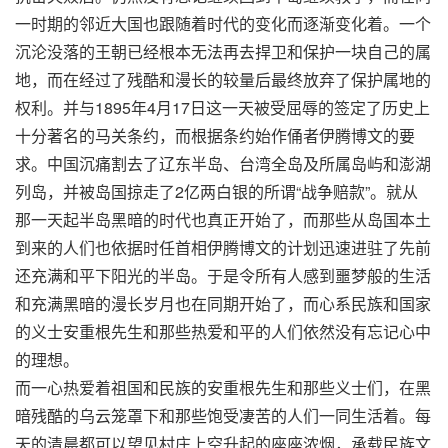
一时期的邻近大国也跟随着时代的变化而逐渐变化着。一个
沉沦没落的王朝已经根本无法再去捍卫和保护一块自己的属
地，而在经过了残酷和漫长的较量后最终放弃了保护属地的
权利。并与1895年4月17日这一天被受屈辱的签定了历史上
十分著名的马关条约，而根据条约始作俑者伊腾博文的要
求。中国沉痛割去了辽东半岛、台湾全岛及所属岛屿和澎湖
列岛，并被岛国掠走了2亿两白银的所谓“战争赔款”。就从
那一天起半岛黑暗的时代也真正开始了，而那些从岛国本土
到来的人们也依据时任首相伊腾博文的计划迅速进驻了先前
还充满和平下阳光的半岛。于是令所有人感到噩梦般的生活
和充满黑暗的漫长岁月也在同期开始了，而心系民族和国家
的义士安重根先生和那些热爱和平的人们依然没有忘记心中
的理想。
而一心热爱着祖国和民族的安重根先生和那些义士们，在黑
暗残酷的乌云笼罩下和那些饱受凄苦的人们一同生活着。每
天的清晨都可以望见村庄上空升起的座座浓烟，承载民族文