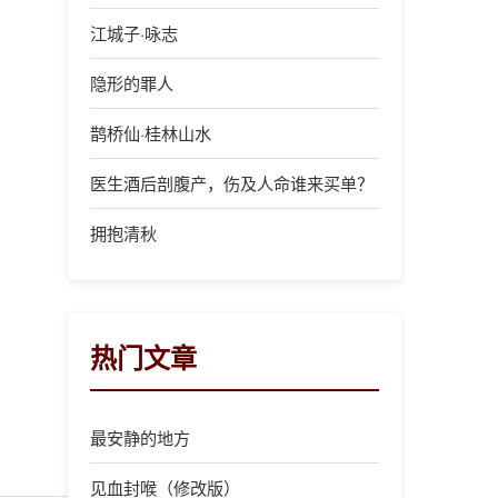
江城子·咏志
隐形的罪人
鹊桥仙·桂林山水
医生酒后剖腹产，伤及人命谁来买单？
拥抱清秋
热门文章
最安静的地方
见血封喉（修改版）