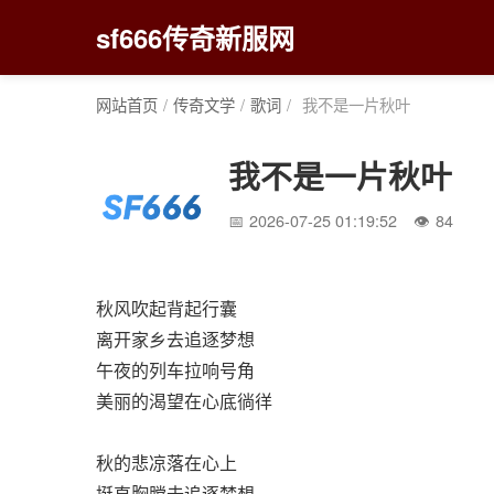
sf666传奇新服网
网站首页
/
传奇文学
/
歌词
/
我不是一片秋叶
我不是一片秋叶
2026-07-25 01:19:52
84
秋风吹起背起行囊
离开家乡去追逐梦想
午夜的列车拉响号角
美丽的渴望在心底徜徉
秋的悲凉落在心上
挺直胸膛去追逐梦想