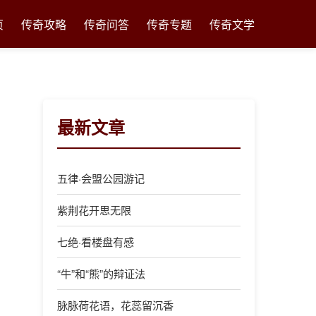
页
传奇攻略
传奇问答
传奇专题
传奇文学
最新文章
五律·会盟公园游记
紫荆花开思无限
七绝·看楼盘有感
“牛”和“熊”的辩证法
脉脉荷花语，花蕊留沉香