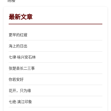
绣楼
最新文章
更早的红嫂
海上的日出
七律·咏兴安石林
张楚县长二三事
你若安好
花开，只为缘
七绝·漓江印象