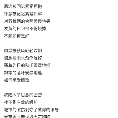
思念被回忆紧紧拥抱
怀念被记忆紧紧抓牢
对着我俩的合照傻傻地笑
发黄的日记舍不得烧掉
不知如何是好
想念被秋风轻轻吹倒
惦念被雨水渐渐湿掉
荡着昨日的秋千缓缓地摇
飘零的落叶安静地逃
如何承受煎熬
我陷入了思念的圈套
找不到有效的解药
城市的喧嚣剥夺了爱你的讯号
无奈地对着世界大声咆哮