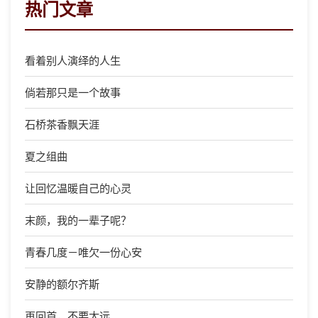
热门文章
看着别人演绎的人生
倘若那只是一个故事
石桥茶香飘天涯
夏之组曲
让回忆温暖自己的心灵
末颜，我的一辈子呢？
青春几度－唯欠一份心安
安静的额尔齐斯
再回首，不要太远