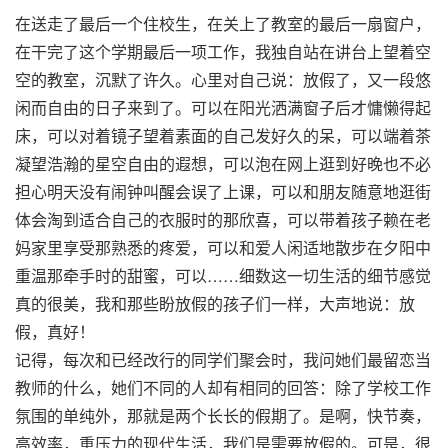
在送走了最后一个住校生，在关上了教室的最后一扇窗户，
在干完了这个学期最后一项工作，我独自站在讲台上望着空
空的教室，沉默了许久。心里对自己说：放假了，又一段悠
闲而自由的日子来到了。可以在阳光洒满窗子后才慵懒得起
床，可以对着镜子望着素面的自己发好久的呆，可以端着茶
凝望浩瀚的星空自由的遐想，可以泡在网上逛到好晚也不必
担心明天没有闹钟叫醒会误了上课，可以和朋友随意地逛街
体会淘到适合自己的衣服时的那欣喜，可以带着孩子赖在老
妈家里享受那熟悉的疼爱，可以和爱人闲适地散步在夕阳中
重温那牵手时的甜蜜，可以……细数这一切生活的细节感觉
真的很美，我和那些盼放假的孩子们一样，大声地说：放
假，真好！
记得，每次和已经改行的同学们聚会时，我问她们最留恋当
教师的什么，她们不同的人却有相同的回答：除了学校工作
氛围的单纯外，那就是两个长长的假期了。是啊，快节奏，
高效率，重压力的现代生活，我们是需要放假的。可是，很