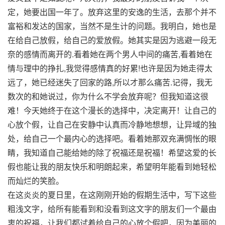
定，她要出国一年了。放弃这里的安逸的生活，去那个并不
富裕和发达的国家，当然不是生计的问题。我明白，她也是
在给自己放假，给自己的爱放假。她其实是因为逃避一段无
奈的感情而离开的.看着她在两个男人中间的痛苦,看着她在
情与理中的挣扎,我觉得感情真的好累!也许是因为她走得太
远了，她已经迷失了回家的路,所以才那么痛苦.记得，我无
数次的和她说过，你为什么不学会放弃呢？但我知道这很
难！今天她终于在这个漫长的选择中，决定离开！让自己的
心放个假，让自己在安静中认真而冷静地想想，让异域的独
处，给自己一个最内心的选择吧。看着她那双充满惆怅的眼
睛，我知道自己能给她的除了祝福还是祝福！希望这爱的长
假也能让我的朋友快乐和明朗起来，希望明年能看到她轻松
而灿烂的笑脸。
在这炎炎的夏日里，在这刚刚开始的假期生活中，写下这些
粗浅文字，给所有能看到和没看到这文字的朋友们一个最由
衷的祝福，让我们都试着给自己的心放个假吧，因为美丽的