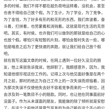
多的时候，我们不得不都在超负荷地运转着，没机会，甚至
也舍不得给自己放个假。为了生计，为了学业，为了竞争，
为了金钱，为了好多有形的和无形的东西，我们奔波着，奋
斗着，打拼着，也劳累着和消钝着。这就是现代生活的无奈
吧。其实，有时侯，也许我们可以做到的那就是给自己的心
也放个假。哪怕只有短暂的片刻，哪怕会暂时失去一些，哪
怕是喘息之后为了更快速的奔跑，就让我们给自己放个假
吧。
就在我写这篇文章的时候，在网上遇到一位好久没见的朋
友，他上来就告诉我说，他辞职了。我颇感意外，因为，我
知道他很珍视这份工作的。记得上次与他见面好像是在两个
月之前，那时的他正为自己工作上的一次失误而烦恼着，因
为那次失误不仅使他失去好不容易竞争而来的一个职位，还
会涉及到一笔数目不小的赔款。同时，也让他在同事面前好
没面子。作为从未谋面的朋友，我能做的除了倾听就是安慰
了。在这个之前他还是意气风发的为自己能在这个不小的公