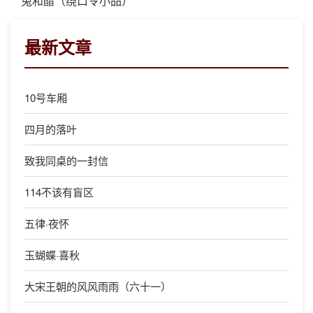
兔和醋（绕口令小品）
最新文章
10号车厢
四月的落叶
致我同桌的一封信
114不该有盲区
五律·夜怀
玉蝴蝶·喜秋
大宋王朝的风风雨雨（六十一）