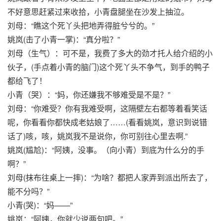
不好意思赶紧过来收拾，小青盘腿坐在沙发上抽泣。
刘母：“瞧这个死丫头把地弄得脏兮兮的。”
姚岚(击了小青一掌)：“真分啦？”
刘母（生气）：可不是，我费了多大的劲才托人给介绍的小
伙子，(手点着小青的脑门)这个死丫头不争气，到手的鸭子
都给飞了！
小青（哭）：“妈，你还嫌我不够难受是不是？”
刘母：“你难受？你有我难受啊，这隔壁左右都等着看笑话
呢，你看看你都快成老姑娘了……(看看姚岚，意识到说错
话了)咳，咳，姚岚我不是说你，你可别往心里去啊.”
姚岚(尴尬)：“阿姨，没事。（向小青）到底为什么分的手
啊？”
刘母(抹布往桌上一摔)：“为啥？都把人家弄到派出所去了，
能不分吗？”
小青(哭)：“妈——”
姚岚：“阿姨，你就少说两句吧。”