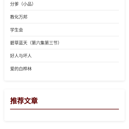
分爹（小品）
教化万邦
学生会
碧草蓝天（第六集第三节）
好人与坏人
爱的白桦林
推荐文章