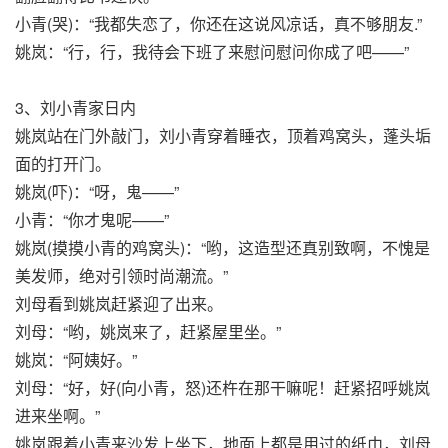
小青(哭)：“我都失恋了，你还在这说风凉话，真不够朋友.”
姚岚：“行，行，我待会下班了来慰问慰问你成了吧——”
3、刘小青家日内
姚岚站在门外敲门，刘小青穿着睡衣，顶着鸡窝头，蓬头垢
面的打开门。
姚岚(吓)：“呀，鬼——”
小青：“你才鬼呢——”
姚岚(摸摸小青的鸡窝头)：“哟，这造型还真别致啊，不愧是
美发师，绝对引领时尚潮流。”
刘母看到姚岚赶紧迎了出来。
刘母：“哟，姚岚来了，赶紧屋里坐。”
姚岚：“阿姨好。”
刘母：“好，好(向小青，怒)还杵在那干嘛呢！赶紧招呼姚岚
进来坐啊。”
姚岚跟着小青来沙发上坐下，地面上都是用过的纸巾，刘母