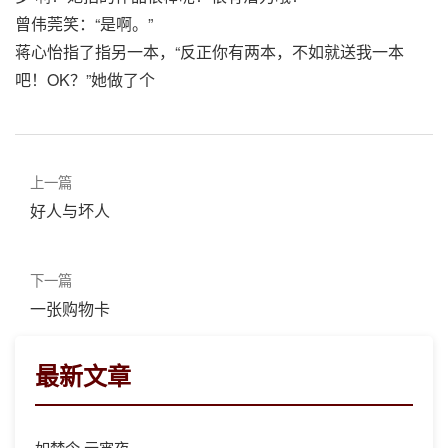
曾伟莞笑：“是啊。”
蒋心怡指了指另一本，“反正你有两本，不如就送我一本
吧！OK？”她做了个
上一篇
好人与坏人
下一篇
一张购物卡
最新文章
如梦令·元宵夜