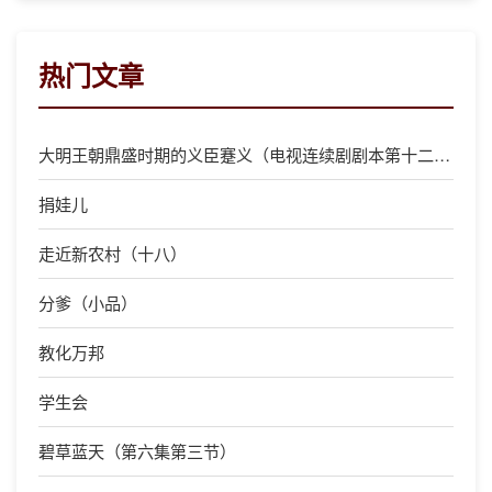
热门文章
大明王朝鼎盛时期的义臣蹇义（电视连续剧剧本第十二集）
捐娃儿
走近新农村（十八）
分爹（小品）
教化万邦
学生会
碧草蓝天（第六集第三节）