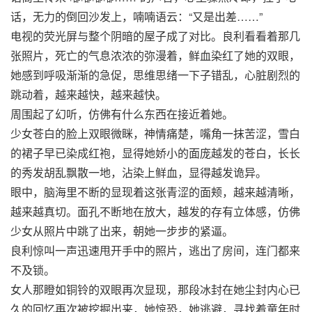
话，无力的倒回沙发上，喃喃语云：“又是出差……”
电视的荧光屏与整个阴暗的屋子成了对比。良利看看着那几
张照片，死亡的气息浓浓的弥漫着，鲜血染红了她的双眼，
她感到呼吸渐渐的急促，思维思绪一下子错乱，心脏剧烈的
跳动着，越来越快，越来越快。
周围起了幻听，仿佛有什么东西在接近着她。
少女苍白的脸上双眼微眯，神情痛楚，嘴角一抹苦涩，雪白
的裙子早已染成红袍，显得她娇小的面庞越发的苍白，长长
的秀发胡乱飘散一地，沾染上鲜血，显得越发诡异。
眼中，脑海里不断的显现着这张青涩的面颊，越来越清晰，
越来越真切。面孔不断地在放大，越发的存有立体感，仿佛
少女从照片中跳了出来，朝她一步步的紧逼。
良利惊叫一声迅速甩开手中的照片，逃出了房间，连门都来
不及锁。
女人那瞪如铜铃的双眼再次显现，那段冰封在她尘封内心已
久的回忆再次被挖掘出来，她惊恐，她逃避，寻找着童年时