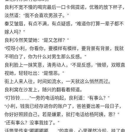
良利不宽不慢的喝完最后一口卡佩提诺，优雅的放下杯子，
淡然道：“我不会喜欢男孩子。”
秦艾皱眉，有点不满，有点疑惑，“难道你打算一辈子都不
嫁人吗？”
良利冷然笑望她：“是又怎样？”
“哎呀小利，你看你，要模样有模样，要背景有背景，我就
不明白了，你为什么对男生那么反感。”
良利脸上一抹笑意，清秀动人，“不是反感，”微顿，双眼直
视她，轻轻吐出：“是憎恶。”
街上人来人往，时间如流水，一天就这么悄然而过。
良利窝在沙发上，随兴的翻看着频道。
“叮铃铃……”一旁的电话响起，良利道：“有事么？”
“小利，钱我已经存进你的账户了，爸爸要出差一段日子，
你好好照顾自己，若是嫌累，就打电话给杨阿姨，恩？”
“还有事么？没事我挂了。”
话筒里传来“嘟嘟嘟嘟……”的声音，心里骤然冷却，挂了电