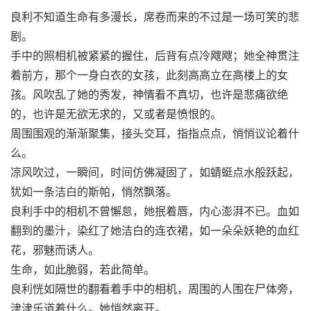
良利不知道生命有多漫长，席卷而来的不过是一场可笑的悲
剧。
手中的照相机被紧紧的握住，后背有点冷飕飕；她全神贯注
着前方，那个一身白衣的女孩，此刻高高立在高楼上的女
孩。风吹乱了她的秀发，神情看不真切，也许是悲痛欲绝
的，也许是无欲无求的，又或者是愤恨的。
周围围观的渐渐聚集，接头交耳，指指点点，悄悄议论着什
么。
凉风吹过，一瞬间，时间仿佛凝固了，如蜻蜓点水般跃起，
犹如一条洁白的斯帕，悄然飘落。
良利手中的相机不曾懈怠，她抿着唇，内心澎湃不已。血如
翻到的墨汁，染红了她洁白的连衣裙，如一朵朵妖艳的血红
花，邪魅而诱人。
生命，如此脆弱，若此简单。
良利恍如隔世的翻看着手中的相机，周围的人围在尸体旁，
津津乐道着什么。她悄然离开。