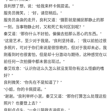
良利想了想，说：“给我来杯卡佩提诺。”
服务员微笑，：“好，请您稍后。”
服务员袅袅的走开，良利又道：“摄影就是捕捉那静止的那
一刻，当事物静止时，又和死亡有何区别呢？”
秦艾道：“那你什么不好拍，偏偏去拍那么恶心的东西。”
“这是艺术，至少对于我是。”良利坚持道，：“我以前拍过很
多照片，可对于你们来说是很惊艳的，但对于我却未必，我
刚看到时也很害怕，但是却十分激动与期待，这种感觉在以
前任何一次拍摄中都未曾出现过。”
秦艾叹息：“认识你这么久怎么就没发现你有这么怪癖的嗜
好？”
良利微笑：“你先在不是知道了？”
“小姐，你的卡佩提诺。”
“谢谢。”良利举杯小泯，秦艾又道：“那你打算怎么处理这些
照片？也要登上去？”
良利点点头，“一会儿陪我去冲底片。”