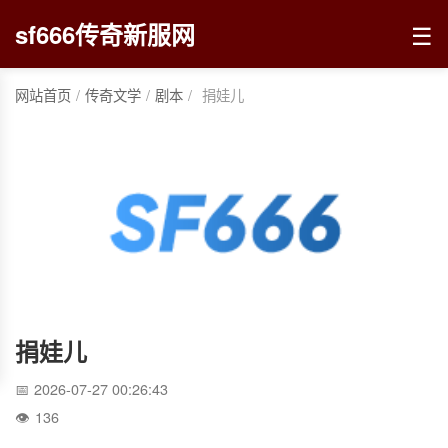
☰
sf666传奇新服网
网站首页
/
传奇文学
/
剧本
/
捐娃儿
捐娃儿
2026-07-27 00:26:43
136