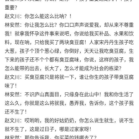
重要？
赵文川：你怎么能这么比呐？！
林安然：你让我怎么比？你口口声声说爱我，却从来不尊重
我！就拿我怀孕这件事来说吧，你说给我买补品、水果和饮
料，现在呐，只给我买了两块臭豆腐！人家宋丹丹生孩子吃
大葱，孩子个顶个葱心绿，你倒好，天天让我吃臭豆腐，生
下来的孩子还不个个都有臭豆腐味，你说，这样的孩子，我
怎么能带的出去，长大了，怎么才能成为社会的栋梁？
赵文川：买臭豆腐只是将就一下，谁让你生的孩子带臭豆腐
味了！
林安然：不识庐山真面目，只缘身在此山中！我和你生活了
这么久，你就是这么将就我，愚弄我，告诉你，这个孩子我
还不生了！
赵文川：哎哟哟，我的好姑奶奶，你怎么说生就生，说不生
就不生了，这是过日子，哪是过家家呀！
林安然：那你告诉我，你买菜的钱哪去了？