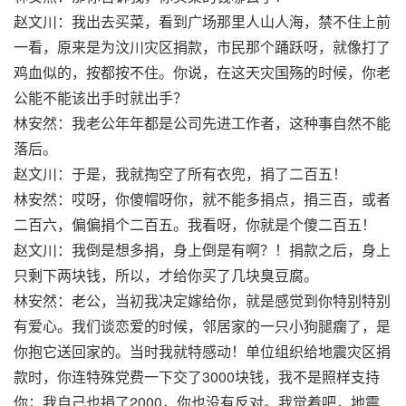
赵文川：我出去买菜，看到广场那里人山人海，禁不住上前
一看，原来是为汶川灾区捐款，市民那个踊跃呀，就像打了
鸡血似的，按都按不住。你说，在这天灾国殇的时候，你老
公能不能该出手时就出手？
林安然：我老公年年都是公司先进工作者，这种事自然不能
落后。
赵文川：于是，我就掏空了所有衣兜，捐了二百五！
林安然：哎呀，你傻帽呀你，就不能多捐点，捐三百，或者
二百六，偏偏捐个二百五。我看呀，你就是个傻二百五！
赵文川：我倒是想多捐，身上倒是有啊？！捐款之后，身上
只剩下两块钱，所以，才给你买了几块臭豆腐。
林安然：老公，当初我决定嫁给你，就是感觉到你特别特别
有爱心。我们谈恋爱的时候，邻居家的一只小狗腿瘸了，是
你抱它送回家的。当时我就特感动！单位组织给地震灾区捐
款时，你连特殊党费一下交了3000块钱，我不是照样支持
你；我自己也捐了2000，你也没有反对。我觉着吧，地震