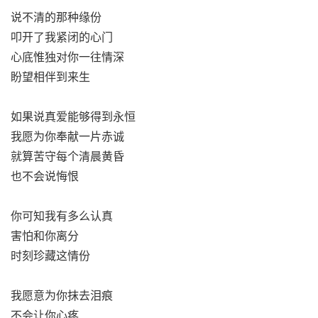
说不清的那种缘份
叩开了我紧闭的心门
心底惟独对你一往情深
盼望相伴到来生
如果说真爱能够得到永恒
我愿为你奉献一片赤诚
就算苦守每个清晨黄昏
也不会说悔恨
你可知我有多么认真
害怕和你离分
时刻珍藏这情份
我愿意为你抹去泪痕
不会让你心疼