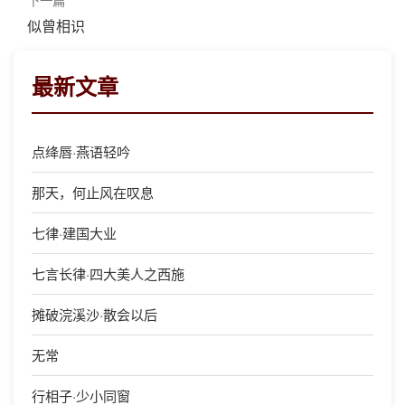
似曾相识
最新文章
点绛唇·燕语轻吟
那天，何止风在叹息
七律·建国大业
七言长律·四大美人之西施
摊破浣溪沙·散会以后
无常
行相子·少小同窗