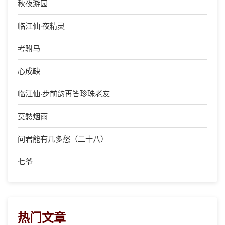
秋夜游园
临江仙·夜精灵
考驸马
心成缺
临江仙·步前韵再答珍珠老友
莫愁烟雨
问君能有几多愁（二十八）
七爷
热门文章