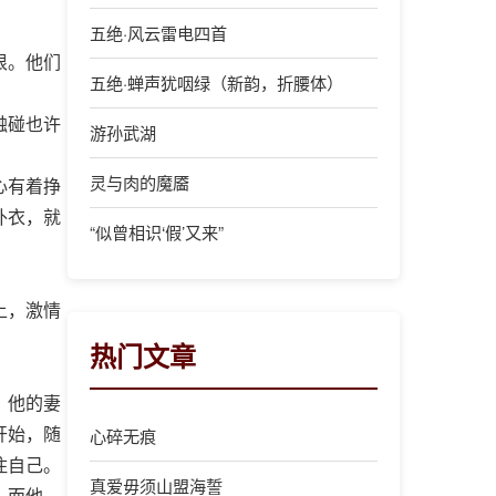
五绝·风云雷电四首
恨。他们
五绝·蝉声犹咽绿（新韵，折腰体）
触碰也许
游孙武湖
灵与肉的魔靥
心有着挣
外衣，就
“似曾相识‘假’又来”
上，激情
热门文章
。他的妻
开始，随
心碎无痕
住自己。
真爱毋须山盟海誓
，而他，