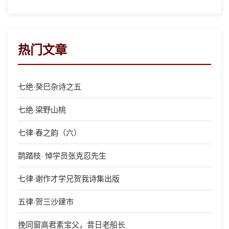
热门文章
七绝·癸巳杂诗之五
七绝·梁野山桃
七律·春之韵（六）
鹊踏枝· 悼学员张克忍先生
七律·谢作才学兄贺我诗集出版
五律·贺三沙建市
挽同窗高君素宝父，昔日老船长