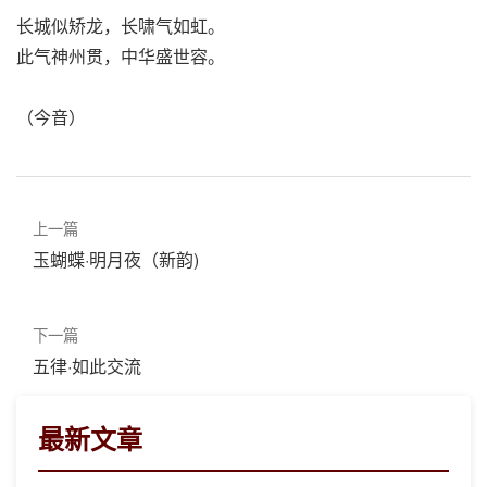
长城似矫龙，长啸气如虹。
此气神州贯，中华盛世容。
（今音）
上一篇
玉蝴蝶·明月夜（新韵)
下一篇
五律·如此交流
最新文章