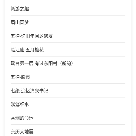
畅游之趣
眉山圆梦
五律·忆旧年回乡遇友
临江仙·五月榴花
瑶台第一层·有过东阳村（新韵）
五律·股市
七绝·追忆清泉书记
潺潺细水
香烟的命运
亲历大地震