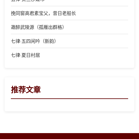
挽同窗高君素宝父，昔日老船长
邀醉武陵源（孤雁出群格）
七律·五四闲吟（新韵）
七律·夏日村居
推荐文章