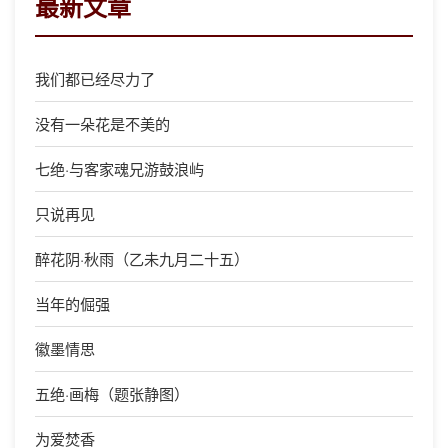
最新文章
我们都已经尽力了
没有一朵花是不美的
七绝·与客家魂兄游鼓浪屿
只说再见
醉花阴·秋雨（乙未九月二十五）
当年的倔强
徽墨情思
五绝·画梅（题张静图）
为爱焚香