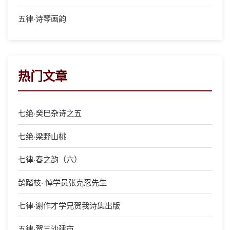
五律·诗琴画韵
热门文章
七绝·癸巳杂诗之五
七绝·梁野山桃
七律·春之韵（六）
鹊踏枝· 悼学员张克忍先生
七律·谢作才学兄贺我诗集出版
五律·贺三沙建市