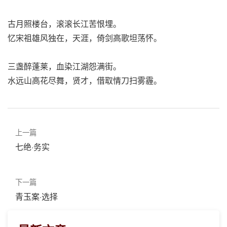
古月照楼台，滚滚长江苦恨埋。
忆宋祖雄风独在，天涯，倚剑高歌坦荡怀。
三盏醉蓬莱，血染江湖怨满街。
水远山高花尽舞，贤才，借取情刀扫雾霾。
上一篇
七绝·务实
下一篇
青玉案·选择