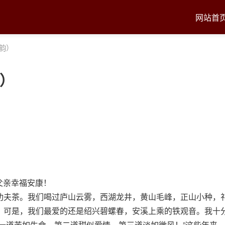
网站首
韵）
韵）
有父亲幸福安康！
功夫茶。我们喝过庐山云雾，西湖龙井，黄山毛峰，正山小种，
，可是，我们最爱的还是绍兴碧螺春，安溪上乘的铁观音。我十
一道苦如生命，第二道甜似爱情，第三道淡如微风！”这些年来