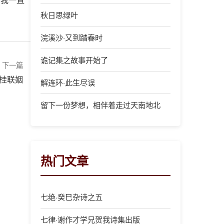
秋日思绿叶
浣溪沙·又到踏春时
诡记集之故事开始了
下一篇
桂联姻
解连环·此生尽误
留下一份梦想，相伴着走过天南地北
热门文章
七绝·癸巳杂诗之五
七律·谢作才学兄贺我诗集出版