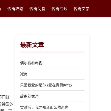
页
传奇攻略
传奇问答
传奇专题
传奇文学
最新文章
偶尔看看电视
减负
只因我爱的是你 (爱在青葱时代)
故乡刘家湾
祁门红
分钟爱的
灾难后，我才知道那么依恋你
，我一直