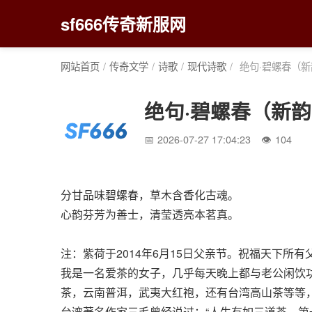
sf666传奇新服网
网站首页
/
传奇文学
/
诗歌
/
现代诗歌
/
绝句·碧螺春（新
绝句·碧螺春（新
2026-07-27 17:04:23
104
分甘品味碧螺春，草木含香化古魂。
心韵芬芳为善士，清莹透亮本茗真。
注：紫荷于2014年6月15日父亲节。祝福天下所
我是一名爱茶的女子，几乎每天晚上都与老公闲饮
茶，云南普洱，武夷大红袍，还有台湾高山茶等等
台湾著名作家三毛曾经说过：“人生有如三道茶，第