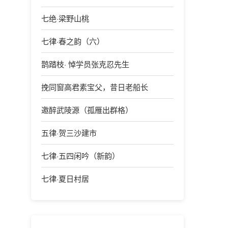
七绝·梁野山桃
七律·春之韵（六）
鹊踏枝· 悼学员张克忍先生
挽同窗高君素宝父，昔日老船长
邀醉武陵源（孤雁出群格）
五律·贺三沙建市
七律·五四闲吟（新韵）
七律·夏日村居