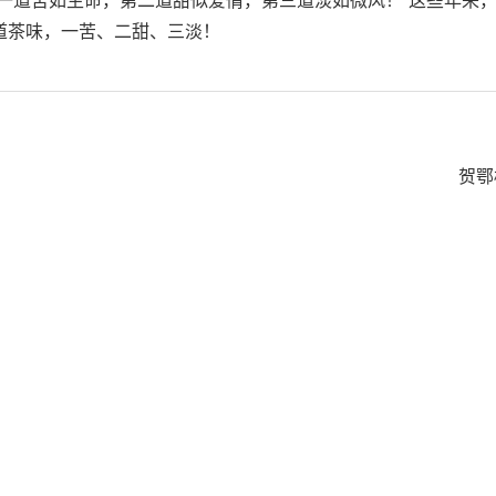
道茶味，一苦、二甜、三淡！
贺鄂