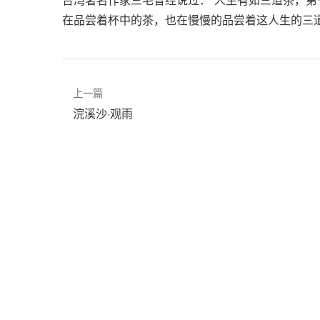
在品尝着杯中的茶，也在慢慢的品尝着这人生的三
上一篇
浣溪沙·观雨