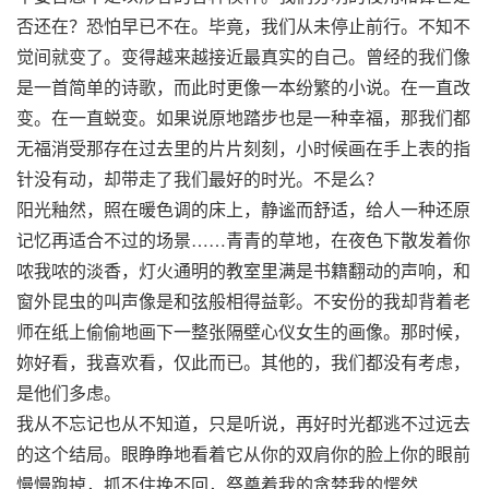
否还在？恐怕早已不在。毕竟，我们从未停止前行。不知不
觉间就变了。变得越来越接近最真实的自己。曾经的我们像
是一首简单的诗歌，而此时更像一本纷繁的小说。在一直改
变。在一直蜕变。如果说原地踏步也是一种幸福，那我们都
无福消受那存在过去里的片片刻刻，小时候画在手上表的指
针没有动，却带走了我们最好的时光。不是么？
阳光釉然，照在暖色调的床上，静谧而舒适，给人一种还原
记忆再适合不过的场景……青青的草地，在夜色下散发着你
哝我哝的淡香，灯火通明的教室里满是书籍翻动的声响，和
窗外昆虫的叫声像是和弦般相得益彰。不安份的我却背着老
师在纸上偷偷地画下一整张隔壁心仪女生的画像。那时候，
妳好看，我喜欢看，仅此而已。其他的，我们都没有考虑，
是他们多虑。
我从不忘记也从不知道，只是听说，再好时光都逃不过远去
的这个结局。眼睁睁地看着它从你的双肩你的脸上你的眼前
慢慢跑掉，抓不住挽不回，祭奠着我的贪婪我的愕然……