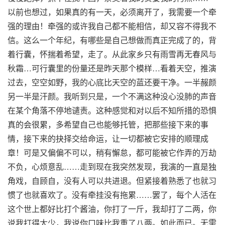
以前也想过，如果真的有一天，必须离开了，我需要一个牵
强的理由！牵强的或许我自己都不能相信，却又容不得我不
信。这么一个年纪，有哪些是自己想做而真正完成了的，背
着行囊，怀揣着希望，走了。从此家乡只有雨雪再无春风与
秋霜…可行囊里的份量还是昨天那个模样…看着天空，推演
过去，空空如野，我的心底比天空的蓝还要干净。一半赧颜
另一半是汗颜。我听到只是，一个不满这种没心没肺的声音
在某个角落不停地谴责。这种感觉和对以后不知所措的恐惧
真的会很累，多希望自己也能够托管，把那些接下来的事
情，接下来的抉择交给命运，让一切都被它安排的顺理成
章！可是又偏偏不可以，稍有懈怠，都可能被它作弄的万劫
不负，心烦意乱……走到现在我突然发现，我演的一直是独
角戏，自顾自，没有人可以共进退。但紧接着熟悉了也就习
惯了也就喜欢了。没有牵挂没有拖累……罢了，每个人活在
这个世上都好比打个酱油，你打了一斤，我却打了二两，你
说我打得太少，我说你口味比我重了八两。如此而已。无需