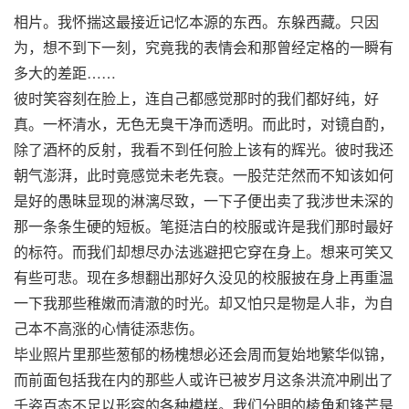
相片。我怀揣这最接近记忆本源的东西。东躲西藏。只因
为，想不到下一刻，究竟我的表情会和那曾经定格的一瞬有
多大的差距……
彼时笑容刻在脸上，连自己都感觉那时的我们都好纯，好
真。一杯清水，无色无臭干净而透明。而此时，对镜自酌，
除了酒杯的反射，我看不到任何脸上该有的辉光。彼时我还
朝气澎湃，此时竟感觉未老先衰。一股茫茫然而不知该如何
是好的愚昧显现的淋漓尽致，一下子便出卖了我涉世未深的
那一条条生硬的短板。笔挺洁白的校服或许是我们那时最好
的标符。而我们却想尽办法逃避把它穿在身上。想来可笑又
有些可悲。现在多想翻出那好久没见的校服披在身上再重温
一下我那些稚嫩而清澈的时光。却又怕只是物是人非，为自
己本不高涨的心情徒添悲伤。
毕业照片里那些葱郁的杨槐想必还会周而复始地繁华似锦，
而前面包括我在内的那些人或许已被岁月这条洪流冲刷出了
千姿百态不足以形容的各种模样。我们分明的棱角和锋芒是