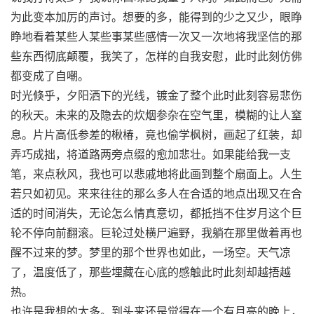
为此变本加厉的声讨。想要的多，能得到的少之又少，眼睁
睁地看着某些人某些事某些感情一次又一次地将我坚信的那
些东西彻底颠覆，我笑了，怎样的自我安慰，此时此刻仿佛
都变成了自嘲。
时光倏乎，夕阳洒下的光线，镀金了整个此时此刻容易悲伤
的秋天。未来的及隐去的炊烟参杂在空气里，模糊的让人窒
息。片片高低参差的楸椿，竟也偷学枫树，画起了红装，却
弄巧成拙，将道路两旁点缀的愈加悲壮。如果能给我一支
笔，来点秋风，我也可以悲戚地将此画到整个扇面上。人生
若只如初见。来来往往的那么多人在合适的地点出现又在合
适的时间消失，无论怎么情真意切，都抵挡不住岁月这个巨
轮不停向前翻滚。巨轮过处横尸遍野，我躺在那里做着再也
醒不过来的梦。梦里的那个世界也如此，一场空。天气凉
了，温度低了，那些埋藏在心底的感触此时此刻却越捂越
热。
也许是我想的太多。到头来还是觉得在一个有月亮的晚上，