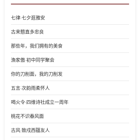
七律·七夕逛雅安
古来戆直多忠良
那些年，我们拥有的美食
漁家傲·初中同学聚会
你的刀削面，我的刀削发
五言·次韵雨柔怀人
喝火令·四维诗社成立一周年
桃花不识春风面
古风·致戍西疆友人