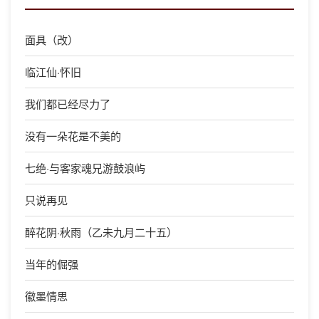
面具（改）
临江仙·怀旧
我们都已经尽力了
没有一朵花是不美的
七绝·与客家魂兄游鼓浪屿
只说再见
醉花阴·秋雨（乙未九月二十五）
当年的倔强
徽墨情思