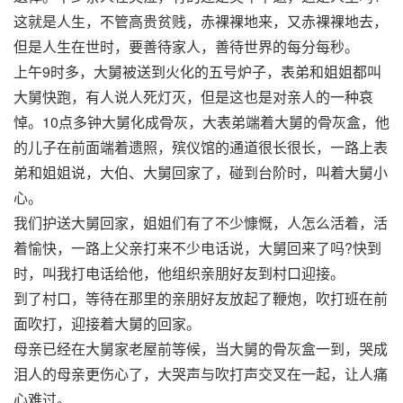
这就是人生，不管高贵贫贱，赤裸裸地来，又赤裸裸地去，
但是人生在世时，要善待家人，善待世界的每分每秒。
上午9时多，大舅被送到火化的五号炉子，表弟和姐姐都叫
大舅快跑，有人说人死灯灭，但是这也是对亲人的一种哀
悼。10点多钟大舅化成骨灰，大表弟端着大舅的骨灰盒，他
的儿子在前面端着遗照，殡仪馆的通道很长很长，一路上表
弟和姐姐说，大伯、大舅回家了，碰到台阶时，叫着大舅小
心。
我们护送大舅回家，姐姐们有了不少慷慨，人怎么活着，活
着愉快，一路上父亲打来不少电话说，大舅回来了吗?快到
时，叫我打电话给他，他组织亲朋好友到村口迎接。
到了村口，等待在那里的亲朋好友放起了鞭炮，吹打班在前
面吹打，迎接着大舅的回家。
母亲已经在大舅家老屋前等候，当大舅的骨灰盒一到，哭成
泪人的母亲更伤心了，大哭声与吹打声交叉在一起，让人痛
心难过。