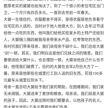
憨厚老实的舅舅也给淘汰了，到了一个很小的老住宅区当门
卫，一个月只有四百多元，一直到去世前一年春天。
大舅一生很俭约，衣服都舍不得买，穿得衣服是他负责看守
住宅区的人送的，当时对于他人他很大方，别人去年过节送
给他一点吃的东西，他叫我们给他买些家乡的土特产还给别
人，大舅隔三隔四被我母亲带来水产品、红枣等吃的东西，
有时托我们带来母亲，我们说母亲不缺什么，我们总给大舅
“训”一顿，其实，我们明白这是他们兄妹之间的情意。我们
要使送给大舅什么，也总埋怨一顿，大舅说他自己什么也不
缺，他怪我们破费了。俭约的大舅在去年2月份大方了一
番，原来是他那些在城里打工别人送的旧东西，花钱100多
元雇车从城里拉到乡下。
母亲一直念叨大舅给予我们家的帮助，在困难期间，我们家
无米揭锅，大舅送来了麦饼和粮食。母亲说，我们就是大舅
的孩子，因此，大舅出殡时我们都要去，以他孩子的名义。
而大舅去世的1万多元费用也我们负责。