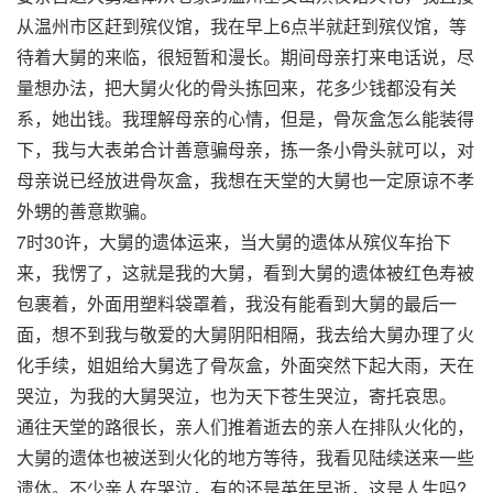
从温州市区赶到殡仪馆，我在早上6点半就赶到殡仪馆，等
待着大舅的来临，很短暂和漫长。期间母亲打来电话说，尽
量想办法，把大舅火化的骨头拣回来，花多少钱都没有关
系，她出钱。我理解母亲的心情，但是，骨灰盒怎么能装得
下，我与大表弟合计善意骗母亲，拣一条小骨头就可以，对
母亲说已经放进骨灰盒，我想在天堂的大舅也一定原谅不孝
外甥的善意欺骗。
7时30许，大舅的遗体运来，当大舅的遗体从殡仪车抬下
来，我愣了，这就是我的大舅，看到大舅的遗体被红色寿被
包裹着，外面用塑料袋罩着，我没有能看到大舅的最后一
面，想不到我与敬爱的大舅阴阳相隔，我去给大舅办理了火
化手续，姐姐给大舅选了骨灰盒，外面突然下起大雨，天在
哭泣，为我的大舅哭泣，也为天下苍生哭泣，寄托哀思。
通往天堂的路很长，亲人们推着逝去的亲人在排队火化的，
大舅的遗体也被送到火化的地方等待，我看见陆续送来一些
遗体。不少亲人在哭泣，有的还是英年早逝，这是人生吗?