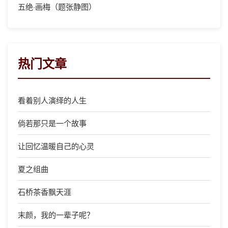
五绝·画梅（题张静图）
热门文章
看着别人演绎的人生
倘若那只是一个故事
让回忆温暖自己的心灵
夏之组曲
石桥茶香飘天涯
末颜，我的一辈子呢？