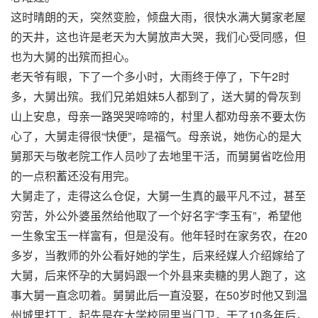
这时晴朗的天，突然变脸，倾盘大雨，很快水满大舅家老屋
的天井，这也许是老天为大舅放声大哭，我们心受同感，但
也为大舅的出殡而担心。
老天爷有眼，下了一个多小时，大雨终于停了，下午2时
多，大舅出殡。我们兄弟姐妹5人都到了，送大舅的骨灰到
山上安息，母亲一路哭哭啼啼的，村里人都劝母亲不要太伤
心了，大舅走得很“快便”，是福气。母亲说，她伤心的是大
舅那天与敬老院工作人员吵了去地里干活，而舅舅省吃俭用
的一点积蓄还没有用完。
大舅走了，走得这么仓促，大舅一生真的最平凡不过，甚至
穷苦，外公外婆虽然给他取了一个好名字“李玉有”，希望他
一生象宝玉一样富有，但是没有。他年轻时在家务农，在20
多岁，当教师的外公看好她的学生，后来经媒人介绍嫁给了
大舅，后来怀孕的大舅妈跟一个外县来卖糖的男人跑了，这
事大舅一直念叨着。舅舅此后一直没娶，在50岁时他又到温
州城里打工，起先是在大学校园里当门卫，干了10多年后，