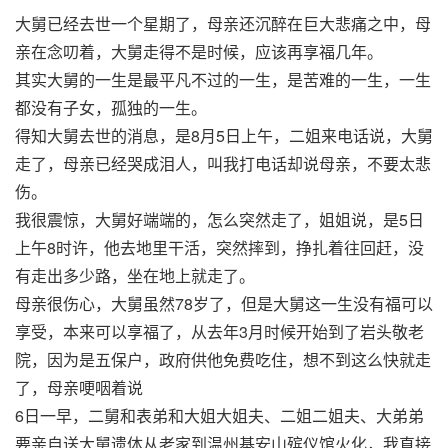
大舅已经去世一个星期了，母亲还沉醉在巨大悲痛之中，母
亲在念叨着，大舅走得不是时候，应该再享福几年。
其实大舅的一生是最平凡不过的一生，是苦难的一生，一生
都没有子女，孤独的一生。
得知大舅去世的消息，是8月5日上午，二姐来电话说，大舅
走了，母亲已经哭成泪人，叫我打电话却说母亲，不要太悲
伤。
我很震惊，大舅好端端的，怎么突然走了，姐姐说，是5日
上午8时许，他去地里干活，突然摔到，挣扎着往回赶，没
有走出多少路，坐在地上就走了。
母亲很伤心，大舅虽然78岁了，但是大舅这一生没有福可以
享受，本来可以享福了，从去年3月时候开始到了岩头敬老
院，因为是五保户，政府供他免费吃住，想不到这么快就走
了，母亲哽咽着说
6日一早，二舅和表弟和大姐大姐夫、二姐二姐夫、大弟弟
要亲自送大舅遗体从老家到温州基安山殡仪馆火化，我直接