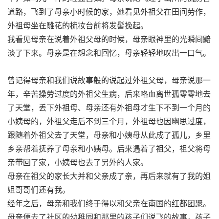
道路，飞到了母亲小时候的家，她看见外祖父在田间劳作，
外祖母坐在雕花的梳妆台前将发髻挽起。
我看见母亲在说着外祖父母的时候，母亲眼神里的光瞬间黯
淡了下来。母亲是在想念和回忆，母亲轻轻地叹出一口气。
曾记得母亲和我们说故事般的说起过外祖父母，母亲说那一
年，辛苦操劳过度的外祖父生病，后来咯血离世孤零零地去
了天堂，丢下外祖母、母亲还有外祖母才生下不到一个月的
小姨母的，外祖父走后不到三个月，外祖母也因幽思过度，
跟随着外祖父去了天堂，母亲和小姨母从此成了孤儿，乡里
乡亲帮着抚养了母亲和小姨母。后来遇着了祖父，祖父将母
亲带回了家，小姨母也去了另外的人家。
母亲在祖父的家长大并和父亲成了亲，再后来就有了我的姐
姐哥哥们还有我。
经年之后，母亲和我们终于得以和父亲在南国的红都团聚。
母亲便去了社区的幼稚园和那里的孩子们说飞的故事，孩子