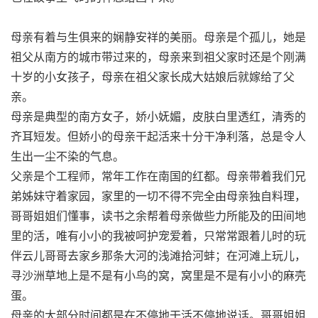
母亲有着与生俱来的娴静安祥的美丽。母亲是个孤儿，她是
祖父从南方的城市带过来的，母亲来到祖父家时还是个刚满
十岁的小女孩子，母亲在祖父家长成大姑娘后就嫁给了父
亲。
母亲是典型的南方女子，娇小妩媚，皮肤白里透红，清秀的
齐耳短发。但娇小的母亲干起活来十分干净利落，总是令人
生出一尘不染的气息。
父亲是个工程师，常年工作在南国的红都。母亲带着我们兄
弟姊妹守着家园，家里的一切不得不完全由母亲独自料理，
哥哥姐姐们懂事，读书之余帮着母亲做些力所能及的田间地
里的活，唯有小小的我被呵护宠爱着，只常常跟着儿时的玩
伴云儿哥哥去家乡那条大河的浅滩拾河蚌；在河滩上玩儿，
寻沙洲草地上是不是有小鸟的窝，窝里是不是有小小的麻壳
蛋。
母亲的大部分时间都是在不停地干活不停地说话。哥哥姐姐