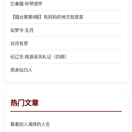
忆秦娥·听琴感怀
【擂台赛第9期】有妈妈的地方就是家
如梦令·五月
对月有思
纪辽东·桃源采风札记（四阕）
燕来似归人
热门文章
看着别人演绎的人生