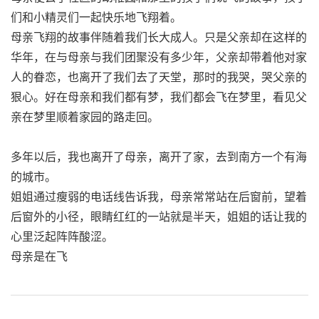
们和小精灵们一起快乐地飞翔着。
母亲飞翔的故事伴随着我们长大成人。只是父亲却在这样的
华年，在与母亲与我们团聚没有多少年，父亲却带着他对家
人的眷恋，也离开了我们去了天堂，那时的我哭，哭父亲的
狠心。好在母亲和我们都有梦，我们都会飞在梦里，看见父
亲在梦里顺着家园的路走回。
多年以后，我也离开了母亲，离开了家，去到南方一个有海
的城市。
姐姐通过瘦弱的电话线告诉我，母亲常常站在后窗前，望着
后窗外的小径，眼睛红红的一站就是半天，姐姐的话让我的
心里泛起阵阵酸涩。
母亲是在飞