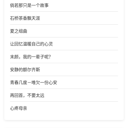
倘若那只是一个故事
石桥茶香飘天涯
夏之组曲
让回忆温暖自己的心灵
末颜，我的一辈子呢？
安静的额尔齐斯
青春几度－唯欠一份心安
再回首，不要太远
心疼母亲