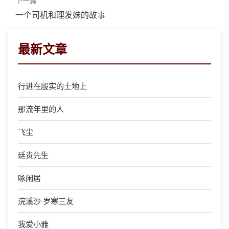
一个司机和理发妹的故事
最新文章
行进在殷实的土地上
那流年里的人
飞尘
廷贵先生
咏闲居
浣溪沙·岁寒三友
我爱小雅