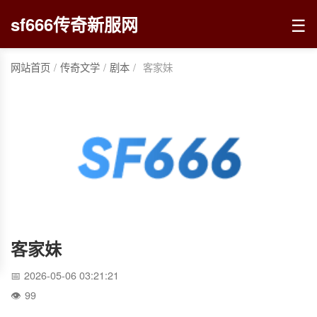
☰
sf666传奇新服网
网站首页
/
传奇文学
/
剧本
/
客家妹
客家妹
2026-05-06 03:21:21
99