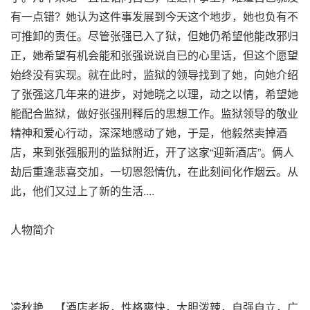
有一点错？她认为这件事发展到今天这个地步，她也负有不
可推卸的责仼。尽管张强已入了狱，但她仍希望他能改邪归
正，她希望有机会能和张强说说自已的心里话，但这个愿望
始终没有实现。就在此时，监狱的领导找到了她，向她介绍
了张强这几年来的进步，对她晓之以理，动之以情，希望她
能配合监狱，做好张强刑释后的思想工作。监狱领导的敬业
精神和爱心行动，深深地感动了她，于是，他毅然卖掉酒
店，来到张强服刑的监狱附近，开了这家“迎新酒店”。俩人
劫后重逢悲喜交加，一切恩怨情仇，在此刻间化作烟云。从
此，他们又过上了新的生活....
人物简介
凌秋艳 【酒店老扳，性格爽快，大胆泼辣，自强自立，广