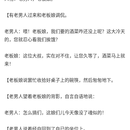
【有老男人过来和老板娘调侃。
老男人：喂！老板娘，我们要的酒菜咋还没上呢？这大冷天
的，您就忍心看我们挨饿？
老板娘：这位大叔，实在对不住，让您久等了，酒菜马上就
来！
【老板娘说罢忙收拾好桌子上的碗筷，然后匆匆地下。
【老男人望着老板娘的背影，自言自语地说：
老男人：怎么搞们，这娘们儿今天像没了魂似的！
【老男人说着经自回到了自已的坐位上。