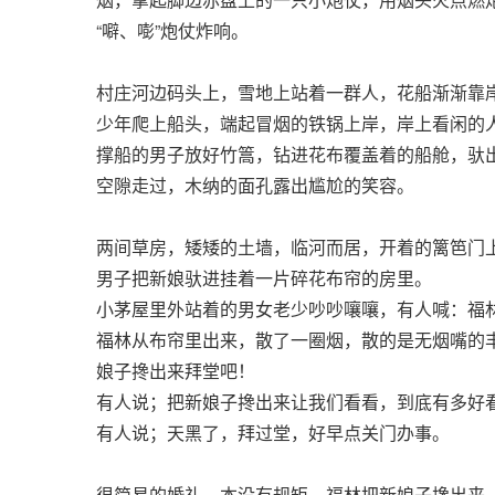
“噼、嘭”炮仗炸响。
村庄河边码头上，雪地上站着一群人，花船渐渐靠
少年爬上船头，端起冒烟的铁锅上岸，岸上看闲的
撑船的男子放好竹篙，钻进花布覆盖着的船舱，驮
空隙走过，木纳的面孔露出尴尬的笑容。
两间草房，矮矮的土墙，临河而居，开着的篱笆门
男子把新娘驮进挂着一片碎花布帘的房里。
小茅屋里外站着的男女老少吵吵嚷嚷，有人喊：福
福林从布帘里出来，散了一圈烟，散的是无烟嘴的
娘子搀出来拜堂吧！
有人说；把新娘子搀出来让我们看看，到底有多好
有人说；天黑了，拜过堂，好早点关门办事。
很简易的婚礼，本没有规矩。福林把新娘子搀出来