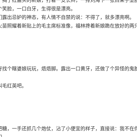
个笑脸，一口白牙，生得很是漂亮。
们露出忌妒的神态，有人情不自禁的说：不得了，就多漂亮啊。
火苗照耀着新贴上的毛主席标准像，福林搀着新娘跪在放好的两
。
。
好找个瞎婆娘玩玩，焐焐脚。露出一口黄牙，还做了个异怪的鬼
叫毛红英吧。
把糖，一手还抓几个炮仗，沾了小便宜的样子，直接说：我不在
门。