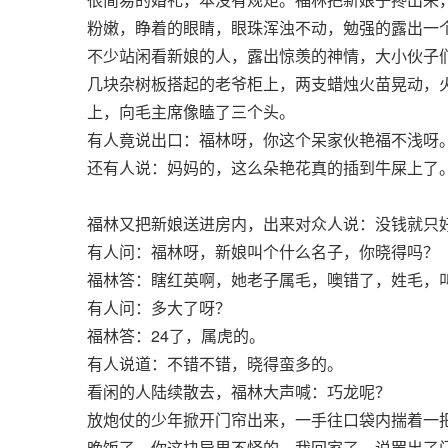
粉嫩，睁着的眼睛，眼珠浑浊不动，勉强的露出一
不少站闲看新娘的人，露出惊羡的神情，大小伙子
几块杂树板搭起的老爷柜上，两支蜡烛火苗晃动，
上，向毛主席像瞌了三个头。
有人竟说出口：福林呀，你这个呆家伙艳福不浅呀
还有人说：妈妈的，这么朵艳花真的插到牛屎上了
福林又把新娘送进房内，出来对众人说：没钱就只
有人问：福林呀，新娘叫个什么名子，你晓得吗？
福林答：瞎红英啊，她老子属毛，噢错了，姓毛，
有人问：多大了呀？
福林答：24了，属虎的。
有人说道：不错不错，晓得蛮多的。
看闲的人陆续散去，福林大声喊：巧龙呢？
放炮仗的少年掀开门帘出来，一手往口袋内揣着一
晚饭了，你这块异里不怪的，我回家了。说罢出了