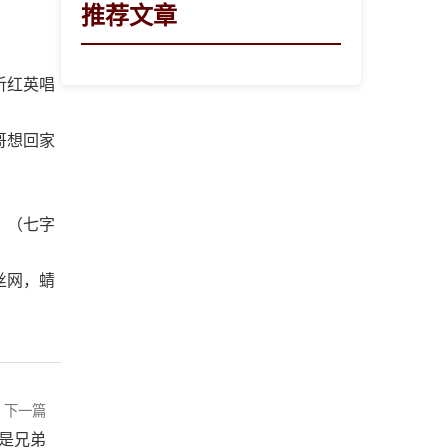
推荐文章
听红英唱
哥想回家
：（七字
丝网，蜻
下一篇
是兄弟