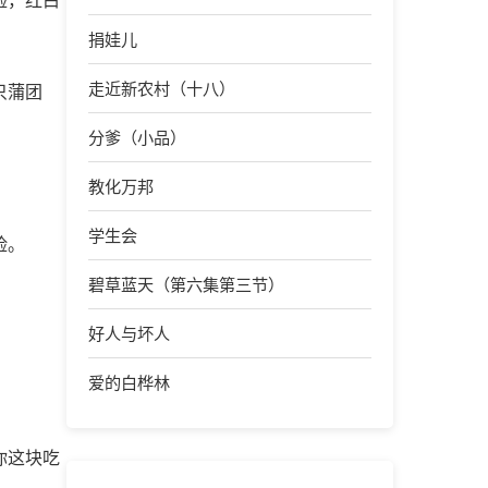
捐娃儿
走近新农村（十八）
只蒲团
分爹（小品）
教化万邦
学生会
脸。
碧草蓝天（第六集第三节）
好人与坏人
爱的白桦林
你这块吃