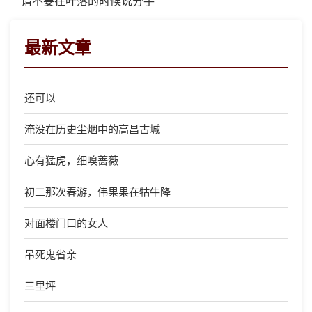
请不要在叶落的时候说分手
最新文章
还可以
淹没在历史尘烟中的高昌古城
心有猛虎，细嗅蔷薇
初二那次春游，伟果果在牯牛降
对面楼门口的女人
吊死鬼省亲
三里坪