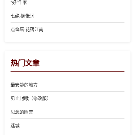
“好”作家
七绝·惆怅词
点绛唇·花落江南
热门文章
最安静的地方
见血封喉（修改版）
思念的圈套
迷城