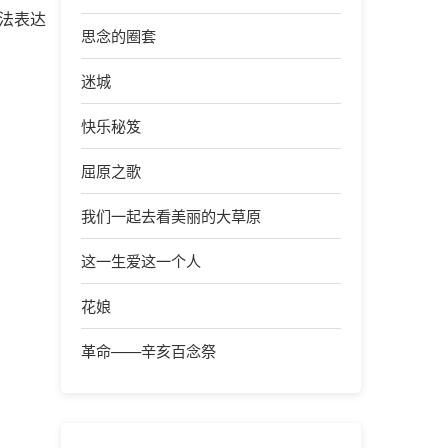
法表达
思念的圈套
迷城
快乐秘笈
屈原之歌
我们一起去看美丽的大草原
这一生爱这一个人
花娘
革命——辛亥百念祭