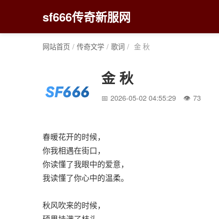
sf666传奇新服网
网站首页
/
传奇文学
/
歌词
/
金 秋
金 秋
2026-05-02 04:55:29
73
春暖花开的时候，
你我相遇在街口，
你读懂了我眼中的爱意，
我读懂了你心中的温柔。
秋风吹来的时候，
硕果挂满了枝头，