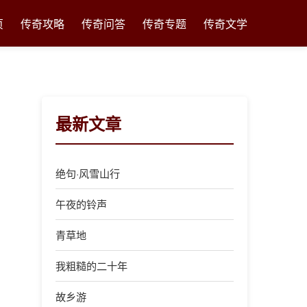
页
传奇攻略
传奇问答
传奇专题
传奇文学
最新文章
绝句·风雪山行
午夜的铃声
青草地
我粗糙的二十年
故乡游