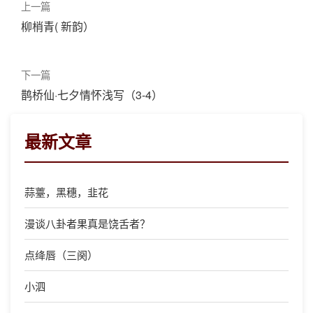
上一篇
柳梢青( 新韵）
下一篇
鹊桥仙·七夕情怀浅写（3-4）
最新文章
蒜薹，黑穗，韭花
漫谈八卦者果真是饶舌者？
点绛唇（三阕）
小泗