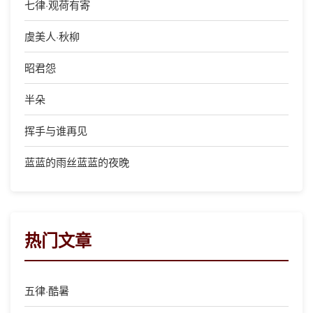
七律·观荷有寄
虞美人·秋柳
昭君怨
半朵
挥手与谁再见
蓝蓝的雨丝蓝蓝的夜晚
热门文章
五律·酷暑