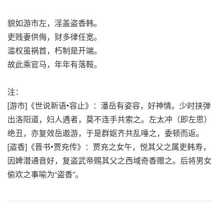
貌如游市左，淫盖盗香韩。
吏贱妻供侮，财多律任宽。
滥权虽祸首，朽制是开端。
故此乘官马，年年有落鞍。
注：
[游市]《世说新语•容止》：潘岳有姿容，好神情。少时挟弹
出洛阳道，妇人遇者，莫不连手共索之。左太冲（即左思）
绝丑，亦复效岳遨游，于是群妪齐共乱唾之，委顿而返。
[盗香]《晋书•贾充传》：贾充之女午，悦其父之属吏韩寿，
因婢潜通音好，复盗武帝赐其父之西域奇香赠之。后将男女
偷欢之事喻为“盗香”。