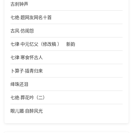
古刹钟声
七绝·题网友网名十首
古风·仿闺怨
七律·中元忆父（修改稿 ） 新韵
七律·寒食怀古人
卜算子·插青归来
绛珠还泪
七绝·葬花吟（二）
眼儿媚·自醉风光