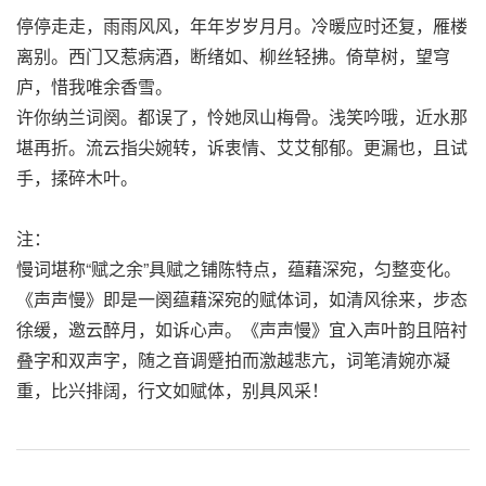
停停走走，雨雨风风，年年岁岁月月。冷暖应时还复，雁楼
离别。西门又惹病酒，断绪如、柳丝轻拂。倚草树，望穹
庐，惜我唯余香雪。
许你纳兰词阕。都误了，怜她凤山梅骨。浅笑吟哦，近水那
堪再折。流云指尖婉转，诉衷情、艾艾郁郁。更漏也，且试
手，揉碎木叶。
注：
慢词堪称“赋之余”具赋之铺陈特点，蕴藉深宛，匀整变化。
《声声慢》即是一阕蕴藉深宛的赋体词，如清风徐来，步态
徐缓，邀云醉月，如诉心声。《声声慢》宜入声叶韵且陪衬
叠字和双声字，随之音调蹙拍而激越悲亢，词笔清婉亦凝
重，比兴排阔，行文如赋体，别具风采！