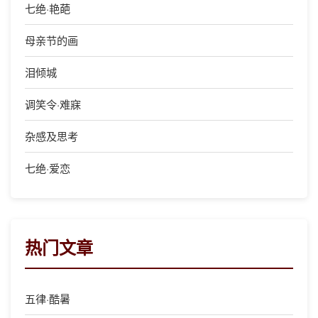
七绝·艳葩
母亲节的画
泪倾城
调笑令·难寐
杂感及思考
七绝·爱恋
热门文章
五律·酷暑