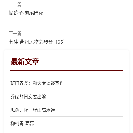
上一篇
捣练子·狗尾巴花
下一篇
七律·曹州风物之琴台（65）
最新文章
班门弄斧：和大家谈谈写作
乔家的闺女要出嫁
思念，隔一程山高水远
柳梢青·春暮