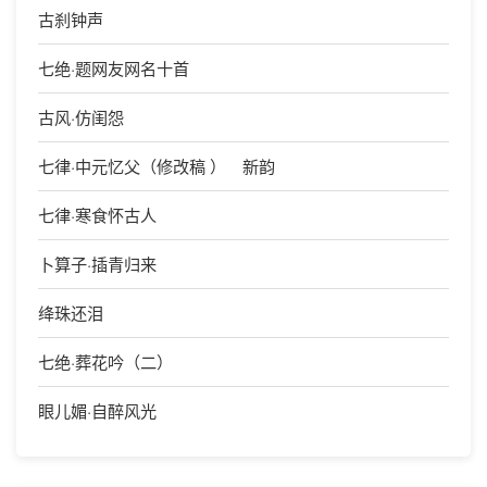
古刹钟声
七绝·题网友网名十首
古风·仿闺怨
七律·中元忆父（修改稿 ） 新韵
七律·寒食怀古人
卜算子·插青归来
绛珠还泪
七绝·葬花吟（二）
眼儿媚·自醉风光