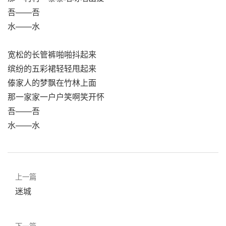
吾——吾
水——水
宽松的长管裤啪啪抖起来
缤纷的五彩裙轻轻甩起来
傣家人的梦飘在竹林上面
那一家家一户户笑啊笑开怀
吾——吾
水——水
上一篇
迷城
下一篇