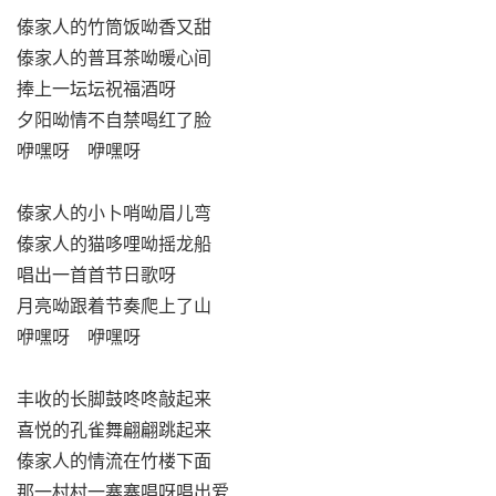
傣家人的竹筒饭呦香又甜
傣家人的普耳茶呦暖心间
捧上一坛坛祝福酒呀
夕阳呦情不自禁喝红了脸
咿嘿呀 咿嘿呀
傣家人的小卜哨呦眉儿弯
傣家人的猫哆哩呦摇龙船
唱出一首首节日歌呀
月亮呦跟着节奏爬上了山
咿嘿呀 咿嘿呀
丰收的长脚鼓咚咚敲起来
喜悦的孔雀舞翩翩跳起来
傣家人的情流在竹楼下面
那一村村一寨寨唱呀唱出爱