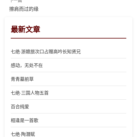
擦肩而过的缘
最新文章
七绝·浙赣旅次口占赠高吟长知贤兄
感动，无处不在
青青墓前草
七绝·三国人物五首
百合纯爱
相逢是一首歌
七绝·陶潜赋