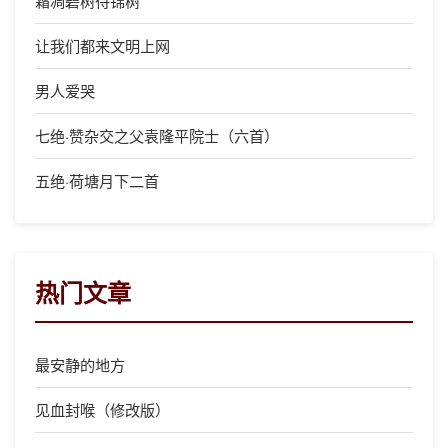
霜凋碧树待锦树
让我们都来文明上网
男人爱哭
七绝·赞杂交之父袁隆平院士（六首）
五绝·荷塘月下二首
热门文章
最安静的地方
见血封喉（修改版）