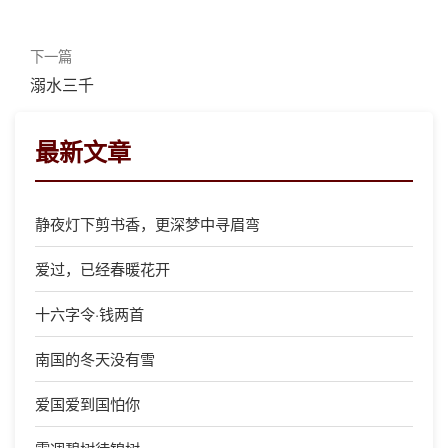
下一篇
溺水三千
最新文章
静夜灯下剪书香，更深梦中寻眉弯
爱过，已经春暖花开
十六字令·钱两首
南国的冬天没有雪
爱国爱到国怕你