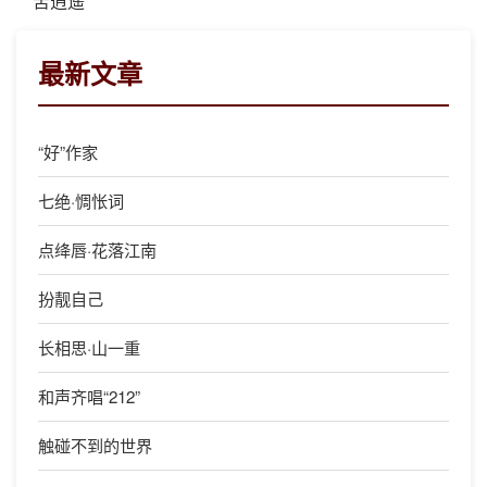
苦逍遥
最新文章
“好”作家
七绝·惆怅词
点绛唇·花落江南
扮靓自己
长相思·山一重
和声齐唱“212”
触碰不到的世界