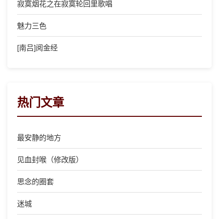
寂寞烟花之在寂寞轮回里歌唱
魅力三色
[南吕]阅金经
热门文章
最安静的地方
见血封喉（修改版）
思念的圈套
迷城