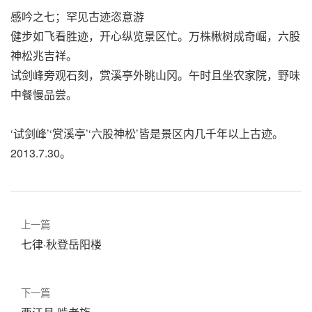
感吟之七；罕见古迹恣意游
健步如飞看胜迹，开心纵览景区忙。万株楸树成奇崛，六股
神松兆吉祥。
试剑峰旁观石刻，赏溪亭外眺山冈。午时且坐农家院，野味
中餐慢品尝。
‘试剑峰’‘赏溪亭’‘六股神松’皆是景区内几千年以上古迹。
2013.7.30。
上一篇
七律·秋登岳阳楼
下一篇