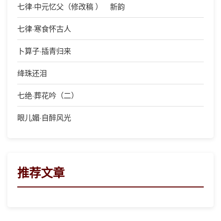
七律·中元忆父（修改稿 ） 新韵
七律·寒食怀古人
卜算子·插青归来
绛珠还泪
七绝·葬花吟（二）
眼儿媚·自醉风光
推荐文章