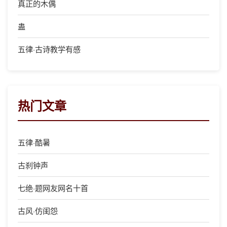
真正的木偶
蛊
五律·古诗教学有感
热门文章
五律·酷暑
古刹钟声
七绝·题网友网名十首
古风·仿闺怨