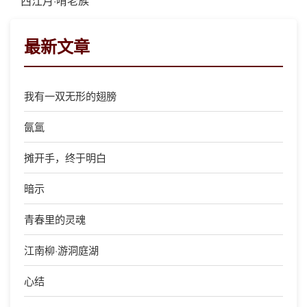
西江月·啃老族
最新文章
我有一双无形的翅膀
氤氲
摊开手，终于明白
暗示
青春里的灵魂
江南柳·游洞庭湖
心结