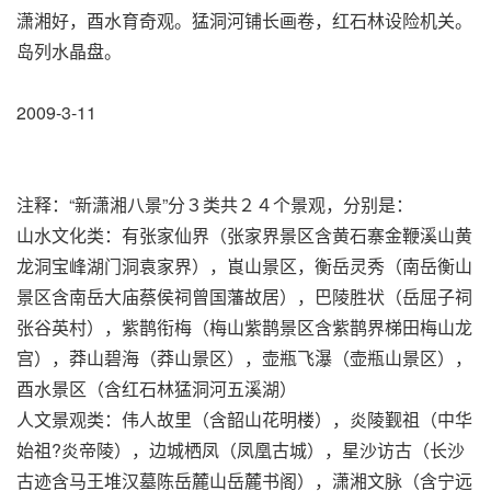
潇湘好，酉水育奇观。猛洞河铺长画卷，红石林设险机关。
岛列水晶盘。
2009-3-11
注释：“新潇湘八景”分３类共２４个景观，分别是：
山水文化类：有张家仙界（张家界景区含黄石寨金鞭溪山黄
龙洞宝峰湖门洞袁家界），崀山景区，衡岳灵秀（南岳衡山
景区含南岳大庙蔡侯祠曾国藩故居），巴陵胜状（岳屈子祠
张谷英村），紫鹊衔梅（梅山紫鹊景区含紫鹊界梯田梅山龙
宫），莽山碧海（莽山景区），壶瓶飞瀑（壶瓶山景区），
酉水景区（含红石林猛洞河五溪湖）
人文景观类：伟人故里（含韶山花明楼），炎陵觐祖（中华
始祖?炎帝陵），边城栖凤（凤凰古城），星沙访古（长沙
古迹含马王堆汉墓陈岳麓山岳麓书阁），潇湘文脉（含宁远