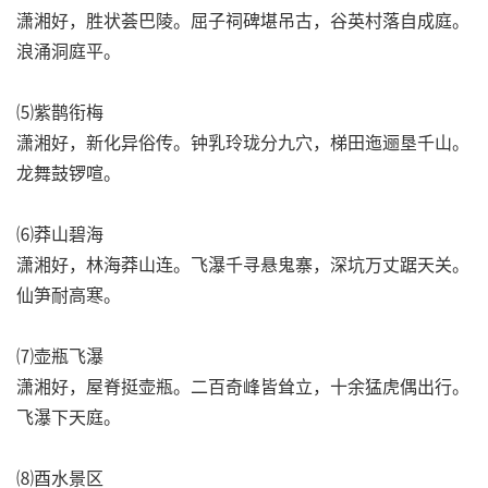
潇湘好，胜状荟巴陵。屈子祠碑堪吊古，谷英村落自成庭。
浪涌洞庭平。
⑸紫鹊衔梅
潇湘好，新化异俗传。钟乳玲珑分九穴，梯田迤逦垦千山。
龙舞鼓锣喧。
⑹莽山碧海
潇湘好，林海莽山连。飞瀑千寻悬鬼寨，深坑万丈踞天关。
仙笋耐高寒。
⑺壶瓶飞瀑
潇湘好，屋脊挺壶瓶。二百奇峰皆耸立，十余猛虎偶出行。
飞瀑下天庭。
⑻酉水景区