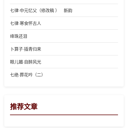
七律·中元忆父（修改稿 ） 新韵
七律·寒食怀古人
绛珠还泪
卜算子·插青归来
眼儿媚·自醉风光
七绝·葬花吟（二）
推荐文章