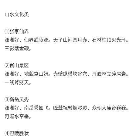
山水文化类
⑴张家仙界
潇湘好，仙界武陵源。天子山间圆月赤，石林柱顶火光环。
三影落金鞭。
⑵崀山景区
潇湘好，地貌崀山妍。赤壁纵横峡谷穴，丹峰林立碎屑岩。
一线斧劈天。
⑶衡岳灵秀
潇湘好，南岳秀如飞。峰耸祝融烟渺渺，众朝大庙帝巍巍。
奇瀑水帘垂。
⑷巴陵胜状