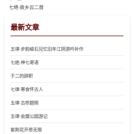
七绝·故乡云二首
最新文章
五律·步韵峻石兄忆旧年江阴游吟补作
七绝·神七寄语
于二的辞职
七律·寒食怀古人
五律·古桥题照
五律·会盟公园游记
紫荆花开思无限