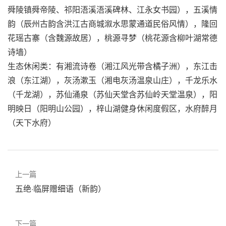
舜陵镇舜帝陵、祁阳浯溪浯溪碑林、江永女书园），五溪情
韵（辰州古韵含洪江古商城溆水思蒙通道民俗风情），隆回
花瑶古寨（含魏源故居），桃源寻梦（桃花源含柳叶湖常德
诗墙）
生态休闲类：有湘流诗卷（湘江风光带含橘子洲），东江击
浪（东江湖），灰汤漱玉（湘电灰汤温泉山庄），千龙乐水
（千龙湖），苏仙涌泉（苏仙天堂含苏仙岭天堂温泉），阳
明映日（阳明山公园），梓山湖健身休闲度假区，水府醉月
（天下水府）
上一篇
五绝·临屏赠细语（新韵）
下一篇