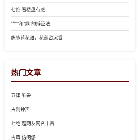
七绝·看楼盘有感
“牛”和“熊”的辩证法
脉脉荷花语，花蕊留沉香
热门文章
五律·酷暑
古刹钟声
七绝·题网友网名十首
古风·仿闺怨