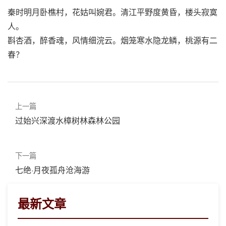
秦时明月卧樵村，花姑叫婉君。清江平野度黄昏，楼头寂寞
人。
斟杏酒，醉香魂，风情细浣云。烟笼寒水隐龙鳞，桃源有二
春？
上一篇
过始兴深渡水樟树林森林公园
下一篇
七绝·月夜孤舟沧海游
最新文章