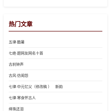
热门文章
五律·酷暑
七绝·题网友网名十首
古刹钟声
古风·仿闺怨
七律·中元忆父（修改稿 ） 新韵
七律·寒食怀古人
绛珠还泪