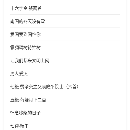
十六字令·钱两首
南国的冬天没有雪
爱国爱到国怕你
霜凋碧树待锦树
让我们都来文明上网
男人爱哭
七绝·赞杂交之父袁隆平院士（六首）
五绝·荷塘月下二首
怀念吵架的日子
七律·端午