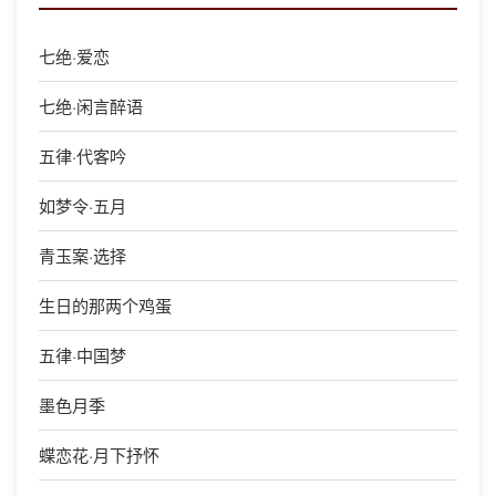
七绝·爱恋
七绝·闲言醉语
五律·代客吟
如梦令·五月
青玉案·选择
生日的那两个鸡蛋
五律·中国梦
墨色月季
蝶恋花·月下抒怀