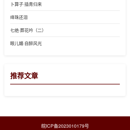
卜算子·插青归来
绛珠还泪
七绝·葬花吟（二）
眼儿媚·自醉风光
推荐文章
皖ICP备2023010179号