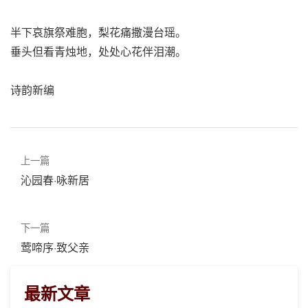
半下哀旗祭难胞，梨花痛撒漫台瑶。
垂头但看青烛地，处处心花伴泪潮。
诗韵新编
上一篇
沁园春·咏新居
下一篇
莺啼序·致父亲
最新文章