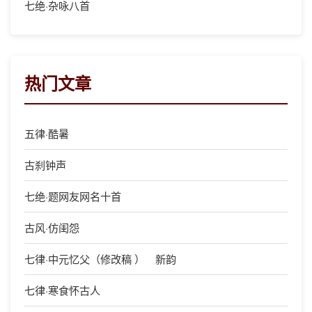
七绝·杂咏八首
热门文章
五律·酷暑
古刹钟声
七绝·题网友网名十首
古风·仿闺怨
七律·中元忆父（修改稿 ） 新韵
七律·寒食怀古人