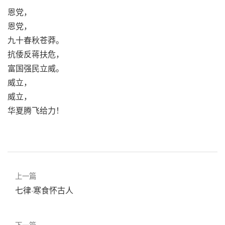
恩党，
恩党，
九十春秋苍莽。
抗倭反蒋扶危，
富国强民立威。
威立，
威立，
华夏腾飞给力！
上一篇
七律·寒食怀古人
下一篇