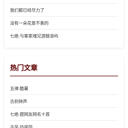
我们都已经尽力了
没有一朵花是不美的
七绝·与客家魂兄游鼓浪屿
热门文章
五律·酷暑
古刹钟声
七绝·题网友网名十首
古风·仿闺怨