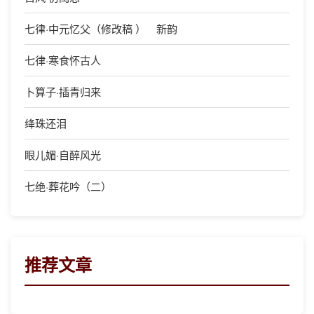
七律·中元忆父（修改稿 ） 新韵
七律·寒食怀古人
卜算子·插青归来
绛珠还泪
眼儿媚·自醉风光
七绝·葬花吟（二）
推荐文章