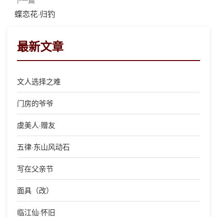
蝶恋花·归钓
最新文章
文人选择之难
门房的爷爷
虞美人·赠友
五律·东山风动石
写在父亲节
面具（改）
临江仙·怀旧