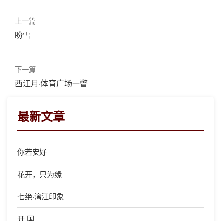
上一篇
盼雪
下一篇
西江月·体育广场一瞥
最新文章
你若安好
花开，只为缘
七绝·漓江印象
开 国