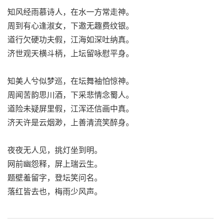
知风经雨慕诗人，在水一方常走神。
周到有心逢淑女，下邀无趣费纹银。
道行欠硬功夫假，江海如深吐纳真。
济世观天横斗柄，上坛留咏慰平身。
知美人兮似梦巡，在坛舞袖怕惊神。
周闻苦韵思川酒，下采悲情念蜀人。
道险未疑屏里假，江浑还信画中真。
济天许是云烟渺，上善清流笑醉身。
夜夜无人见，挑灯坐到明。
网前幽怨释，屏上瑞云生。
题壁羞留字，登坛笑问名。
落红皆去也，梅雨少风声。