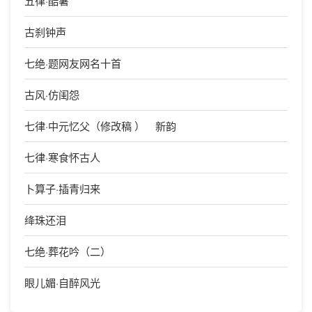
五律·酷暑
古刹钟声
七绝·题网友网名十首
古风·仿闺怨
七律·中元忆父（修改稿 ） 新韵
七律·寒食怀古人
卜算子·插青归来
绛珠还泪
七绝·葬花吟（二）
眼儿媚·自醉风光